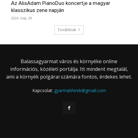
Az AlisAdam PianoDuo koncertje a magyar
klasszikus zene napján
2026. máj. 29.
Továbbiak
Balassagyarmat város és környéke online
információs, közéleti portálja. Itt mindent megtalál,
ami a környék polgárai számára fontos, érdekes lehet.
Kapcsolat:
gyarmatihirek@gmail.com