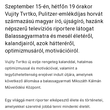
Szeptember 15-én, hétfőn 19 órakor
Vujity Tvrtko, Pulitzer-emlékdíjas horvát
származású magyar író, újságíró, hazánk
népszerű televíziós riportere látogat
Balassagyarmatra és mesél életéről,
kalandjairól, azok hátteréről,
optimizmusáról, motivációiról.
Vujity Tvrtko új estje rengeteg kalanddal, hatalmas
optimizmussal és motivációval, valamint a
legyőzhetetlenség erejével indult útjára, amelynek
következő állomása a balassagyarmati Mikszáth Kálmán
Művelődési Központ.
Egy világgá ment riporter elképesztő élete és történetei,
amelyekkel szeretné jobbá tenni mindenki életét.