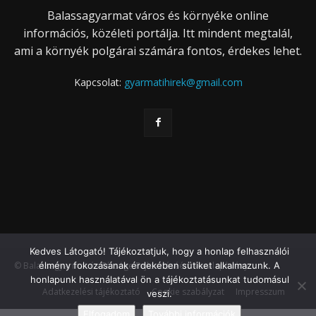
Balassagyarmat város és környéke online
információs, közéleti portálja. Itt mindent megtalál,
ami a környék polgárai számára fontos, érdekes lehet.
Kapcsolat:
gyarmatihirek@gmail.com
Kedves Látogató! Tájékoztatjuk, hogy a honlap felhasználói
© Balassagyarmat és Térsége Fejlesztéséért Közalapítvány
élmény fokozásának érdekében sütiket alkalmazunk. A
honlapunk használatával ön a tájékoztatásunkat tudomásul
Adatkezelési tájékoztató
Cookie szabályzat
Impresszum
veszi.
Elfogadom
További információk