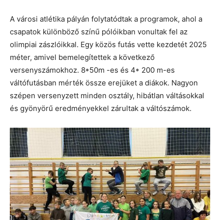
A városi atlétika pályán folytatódtak a programok, ahol a
csapatok különböző színű pólóikban vonultak fel az
olimpiai zászlóikkal. Egy közös futás vette kezdetét 2025
méter, amivel bemelegítettek a következő
versenyszámokhoz. 8*50m -es és 4* 200 m-es
váltófutásban mérték össze erejüket a diákok. Nagyon
szépen versenyzett minden osztály, hibátlan váltásokkal
és gyönyörű eredményekkel zárultak a váltószámok.