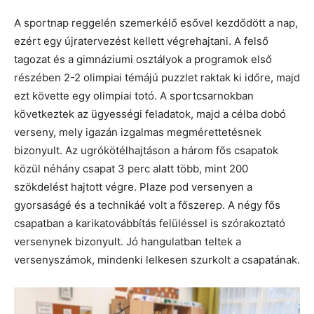
A sportnap reggelén szemerkélő esővel kezdődött a nap,
ezért egy újratervezést kellett végrehajtani. A felső
tagozat és a gimnáziumi osztályok a programok első
részében 2-2 olimpiai témájú puzzlet raktak ki időre, majd
ezt követte egy olimpiai totó. A sportcsarnokban
következtek az ügyességi feladatok, majd a célba dobó
verseny, mely igazán izgalmas megmérettetésnek
bizonyult. Az ugrókötélhajtáson a három fős csapatok
közül néhány csapat 3 perc alatt több, mint 200
szökdelést hajtott végre. Plaze pod versenyen a
gyorsaságé és a technikáé volt a főszerep. A négy fős
csapatban a karikatovábbítás felüléssel is szórakoztató
versenynek bizonyult. Jó hangulatban teltek a
versenyszámok, mindenki lelkesen szurkolt a csapatának.