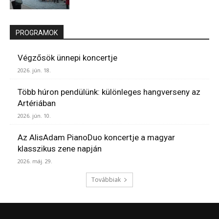
PROGRAMOK
Végzősök ünnepi koncertje
2026. jún. 18.
Több húron pendülünk: különleges hangverseny az
Artériában
2026. jún. 10.
Az AlisAdam PianoDuo koncertje a magyar
klasszikus zene napján
2026. máj. 29.
Továbbiak