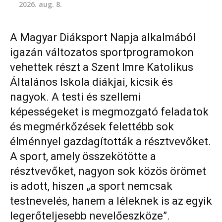
2026. aug. 8.
A Magyar Diáksport Napja alkalmából
igazán változatos sportprogramokon
vehettek részt a Szent Imre Katolikus
Általános Iskola diákjai, kicsik és
nagyok. A testi és szellemi
képességeket is megmozgató feladatok
és megmérkőzések felettébb sok
élménnyel gazdagították a résztvevőket.
A sport, amely összekötötte a
résztvevőket, nagyon sok közös örömet
is adott, hiszen „a sport nemcsak
testnevelés, hanem a léleknek is az egyik
legerőteljesebb nevelőeszköze”.