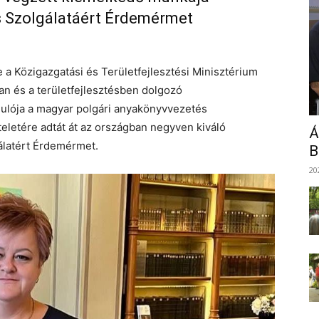
s Szolgálatáért Érdemérmet
 a Közigazgatási és Területfejlesztési Minisztérium
n és a területfejlesztésben dolgozó
rdulója a magyar polgári anyakönyvvezetés
teletére adtát át az országban negyven kiváló
Á
álatért Érdemérmet.
B
20