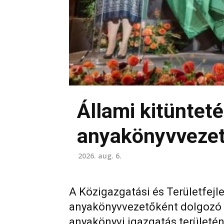
Állami kitüntet
anyakönyvvezet
2026. aug. 6.
A Közigazgatási és Területfejl
anyakönyvvezetőként dolgozó 
anyakönyvi igazgatás területé