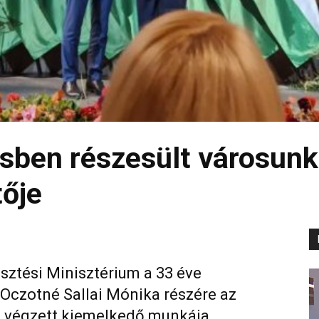
ésben részesült városunk
ője
esztési Minisztérium a 33 éve
Oczotné Sallai Mónika részére az
n végzett kiemelkedő munkája