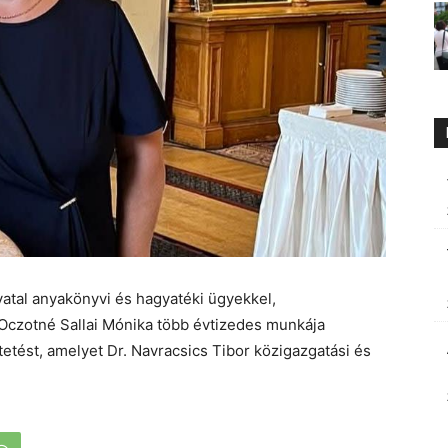
atal anyakönyvi és hagyatéki ügyekkel,
 Oczotné Sallai Mónika több évtizedes munkája
etést, amelyet Dr. Navracsics Tibor közigazgatási és