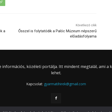
Következő cikk
ék a
Ősszel is folytatódik a Palóc Múzeum népszerű
előadásfolyama
információs, közéleti portálja. Itt mindent megtalál, ami a
lehet.
Kapcsolat:
gyarmatihirek@gmail.com