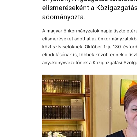
elismeréseként a Közigazgatá
adományozta.
A magyar önkormányzatok napja tiszteletére
elismeréseket adott át az önkormányzatokba
köztisztviselőknek. Október 1-je 130. évfo
elindulásának is, többek között ennek a tisz
anyakönyvvezetőnek a Közigazgatási Szolg