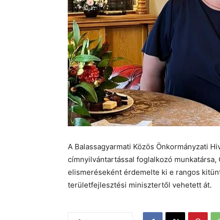
A Balassagyarmati Közös Önkormányzati Hiv
címnyilvántartással foglalkozó munkatársa,
elismeréseként érdemelte ki e rangos kitünt
területfejlesztési minisztertől vehetett át.