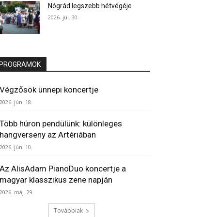
Nógrád legszebb hétvégéje
2026. júl. 30.
PROGRAMOK
Végzősök ünnepi koncertje
2026. jún. 18.
Több húron pendülünk: különleges
hangverseny az Artériában
2026. jún. 10.
Az AlisAdam PianoDuo koncertje a
magyar klasszikus zene napján
2026. máj. 29.
Továbbiak