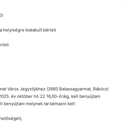
ó)
 helyiségre kialakult bérleti
rleti
armat Város Jegyzőjéhez (2660 Balassagyarmat, Rákóczi
: 2025. év október hó 22 16,00-óráig, kell benyújtani
l benyújtani melynek tartalmazni kell:
hetőségét),