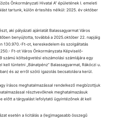
özös Önkormányzati Hivatal A” épületének I. emeleti
ást tartunk, külön értesítés nélkül: 2025. év október
észt, aki pályázati ajánlatát Balassagyarmat Város
dőben benyújtotta, továbbá a 2025.október 22. napjáig
n 130.970.-Ft-ot, kereskedelem és szolgáltatás
.250.- Ft-ot Város Önkormányzata Képviselő-
számú költségvetési elszámolási számlájára egy
l kell tüntetni „Bánatpénz” Balassagyarmat, Rákóczi u.
ban) és az erről szóló igazolás becsatolásra kerül.
agy írásos meghatalmazással rendelkező megbízottjuk
ghatalmazással résztvevőknek meghatalmazásuk
előtt a tárgyalást lefolytató ügyintézőnek át kell
zat esetén a licitálás a (leg)magasabb összegű