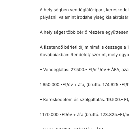
A helyiségben vendéglátó-ipari, kereskedelm
pályázni, valamint irodahelyiség kialakításár
A helyiséget több bérlő részére együttesen i
A fizetendő bérleti díj minimális összege a
/továbbiakban: Rendelet/ szerint, mely egyben
2
– Vendéglátás: 27.500.- Ft/m
/év + ÁFA, aza
1.650.000.-Ft/év + áfa, (bruttó: 174.625.-Ft/
– Kereskedelem és szolgáltatás: 19.500.- F
1.170.000.-Ft/év + áfa (bruttó: 123.825.-Ft/h
2