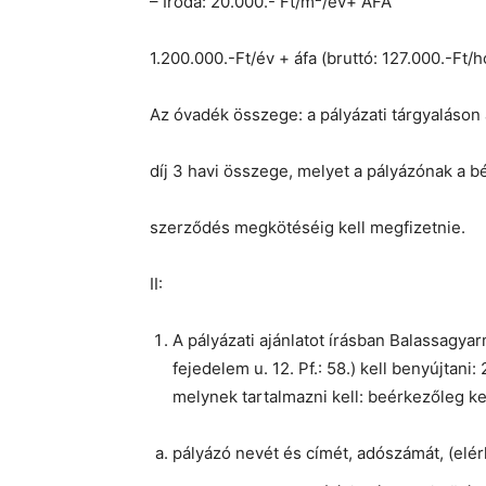
– Iroda: 20.000.- Ft/m
/év+ ÁFA
1.200.000.-Ft/év + áfa (bruttó: 127.000.-Ft/h
Az óvadék összege: a pályázati tárgyaláson a
díj 3 havi összege, melyet a pályázónak a bé
szerződés megkötéséig kell megfizetnie.
II:
A pályázati ajánlatot írásban Balassagy
fejedelem u. 12. Pf.: 58.) kell benyújtani
melynek tartalmazni kell: beérkezőleg kel
pályázó nevét és címét, adószámát, (elér