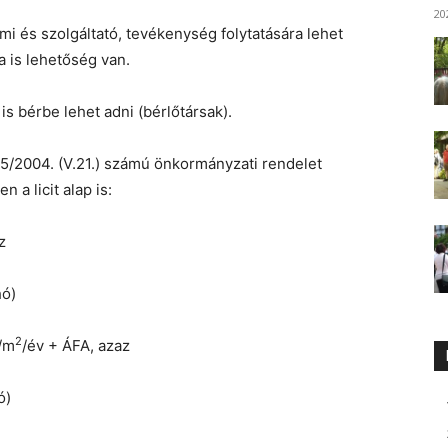
20
i és szolgáltató, tevékenység folytatására lehet
a is lehetőség van.
s bérbe lehet adni (bérlőtársak).
 15/2004. (V.21.) számú önkormányzati rendelet
 a licit alap is:
z
hó)
2
t/m
/év + ÁFA, azaz
ó)