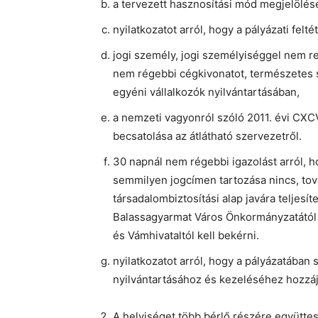
a tervezett hasznosítási mód megjelölésé
nyilatkozatot arról, hogy a pályázati felté
jogi személy, jogi személyiséggel nem 
nem régebbi cégkivonatot, természetes s
egyéni vállalkozók nyilvántartásában,
a nemzeti vagyonról szóló 2011. évi CXCVI
becsatolása az átlátható szervezetről.
30 napnál nem régebbi igazolást arról, 
semmilyen jogcímen tartozása nincs, tov
társadalombiztosítási alap javára teljesí
Balassagyarmat Város Önkormányzatától 
és Vámhivataltól kell bekérni.
nyilatkozatot arról, hogy a pályázatában
nyilvántartásához és kezeléséhez hozzáj
A helyiséget több bérlő részére együttes