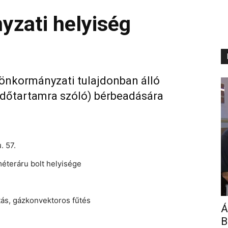
yzati helyiség
 önkormányzati tulajdonban álló
v időtartamra szóló) bérbeadására
. 57.
méteráru bolt helyisége
tás, gázkonvektoros fűtés
Á
B