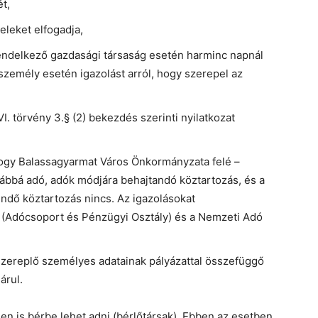
t,
teleket elfogadja,
rendelkező gazdasági társaság esetén harminc napnál
zemély esetén igazolást arról, hogy szerepel az
. törvény 3.§ (2) bekezdés szerinti nyilatkozat
hogy Balassagyarmat Város Önkormányzata felé –
ábbá adó, adók módjára behajtandó köztartozás, és a
tendő köztartozás nincs. Az igazolásokat
(Adócsoport és Pénzügyi Osztály) és a Nemzeti Adó
 szereplő személyes adatainak pályázattal összefüggő
árul.
en is bérbe lehet adni (bérlőtársak). Ebben az esetben