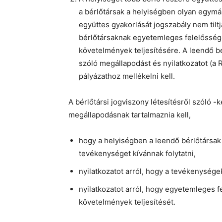
a bérlőtársak a helyiségben olyan egymá
együttes gyakorlását jogszabály nem tilt
bérlőtársaknak egyetemleges felelőssége
követelmények teljesítésére. A leendő bé
szóló megállapodást és nyilatkozatot (a 
pályázathoz mellékelni kell.
A bérlőtársi jogviszony létesítésről szóló -k
megállapodásnak tartalmaznia kell,
hogy a helyiségben a leendő bérlőtársa
tevékenységet kívánnak folytatni,
nyilatkozatot arról, hogy a tevékenységek
nyilatkozatot arról, hogy egyetemleges fe
követelmények teljesítését.