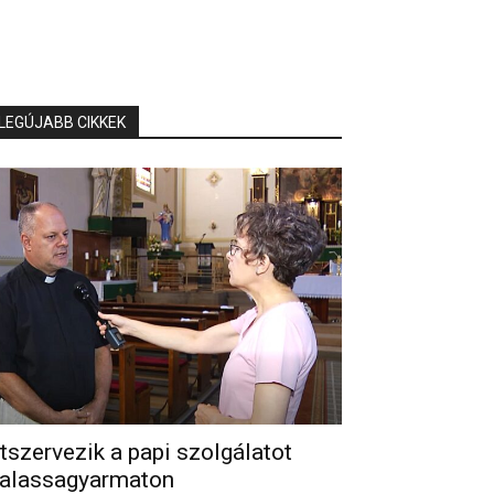
LEGÚJABB CIKKEK
tszervezik a papi szolgálatot
alassagyarmaton