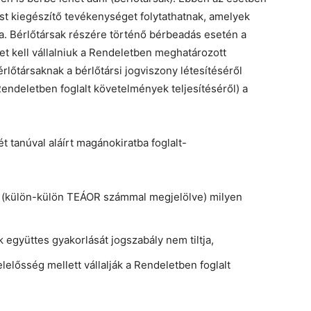
st kiegészítő tevékenységet folytathatnak, amelyek
ja. Bérlőtársak részére történő bérbeadás esetén a
t kell vállalniuk a Rendeletben meghatározott
rlőtársaknak a bérlőtársi jogviszony létesítéséről
Rendeletben foglalt követelmények teljesítéséről) a
ét tanúval aláírt magánokiratba foglalt-
k (külön-külön TEÁOR számmal megjelölve) milyen
 együttes gyakorlását jogszabály nem tiltja,
lelősség mellett vállalják a Rendeletben foglalt