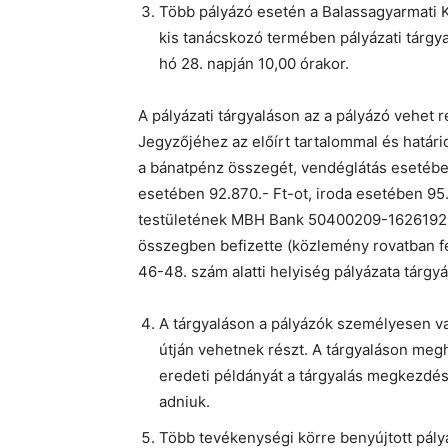
Több pályázó esetén a Balassagyarmati K
kis tanácskozó termében pályázati tárgyal
hó 28. napján 10,00 órakor.
A pályázati tárgyaláson az a pályázó vehet r
Jegyzőjéhez az előírt tartalommal és határi
a bánatpénz összegét, vendéglátás esetébe
esetében 92.870.- Ft-ot, iroda esetében 95
testületének MBH Bank 50400209-16261929 
összegben befizette (közlemény rovatban fe
46-48. szám alatti helyiség pályázata tárgyá
A tárgyaláson a pályázók személyesen v
útján vehetnek részt. A tárgyaláson me
eredeti példányát a tárgyalás megkezdése 
adniuk.
Több tevékenységi körre benyújtott pályá