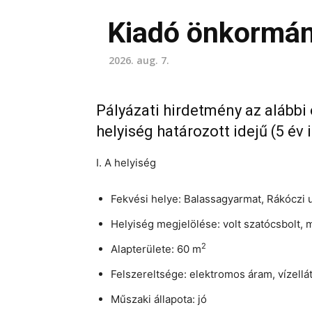
Kiadó önkormán
2026. aug. 7.
Pályázati hirdetmény az alábbi
helyiség határozott idejű (5 é
I. A helyiség
Fekvési helye: Balassagyarmat, Rákóczi u
Helyiség megjelölése: volt szatócsbolt, 
2
Alapterülete: 60 m
Felszereltsége: elektromos áram, vízellá
Műszaki állapota: jó