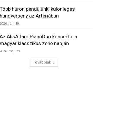
Több húron pendülünk: különleges
hangverseny az Artériában
2026. jún. 10.
Az AlisAdam PianoDuo koncertje a
magyar klasszikus zene napján
2026. máj. 29.
Továbbiak