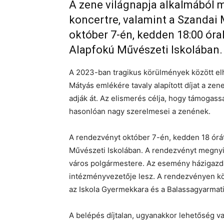
A zene világnapja alkalmából 
koncertre, valamint a Szandai
október 7-én, kedden 18:00 óra
Alapfokú Művészeti Iskolában.
A 2023-ban tragikus körülmények között elh
Mátyás emlékére tavaly alapított díjat a zen
adják át. Az elismerés célja, hogy támogass
hasonlóan nagy szerelmesei a zenének.
A rendezvényt október 7-én, kedden 18 órá
Művészeti Iskolában. A rendezvényt megnyit
város polgármestere. Az esemény házigazdá
intézményvezetője lesz. A rendezvényen k
az Iskola Gyermekkara és a Balassagyarmati
A belépés díjtalan, ugyanakkor lehetőség 