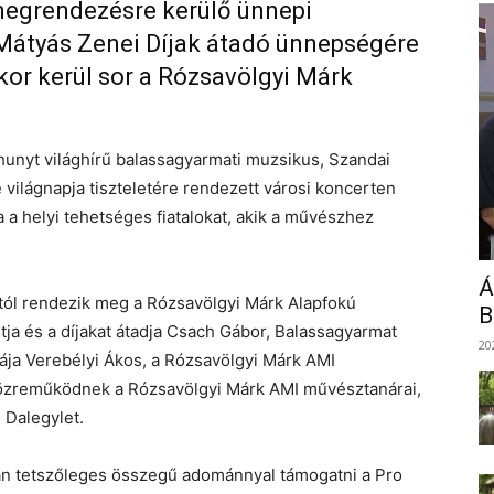
megrendezésre kerülő ünnepi
 Mátyás Zenei Díjak átadó ünnepségére
kor kerül sor a Rózsavölgyi Márk
unyt világhírű balassagyarmati muzsikus, Szandai
e világnapja tiszteletére rendezett városi koncerten
a a helyi tehetséges fiatalokat, akik a művészhez
Á
tól rendezik meg a Rózsavölgyi Márk Alapfokú
B
ja és a díjakat átadja Csach Gábor, Balassagyarmat
20
ja Verebélyi Ákos, a Rózsavölgyi Márk AMI
özreműködnek a Rózsavölgyi Márk AMI művésztanárai,
 Dalegylet.
van tetszőleges összegű adománnyal támogatni a Pro