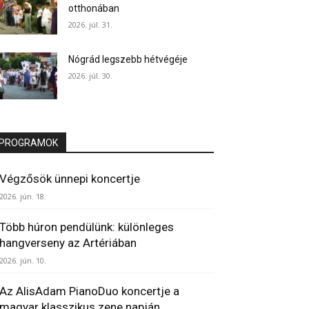
otthonában
2026. júl. 31.
Nógrád legszebb hétvégéje
2026. júl. 30.
PROGRAMOK
Végzősök ünnepi koncertje
2026. jún. 18.
Több húron pendülünk: különleges
hangverseny az Artériában
2026. jún. 10.
Az AlisAdam PianoDuo koncertje a
magyar klasszikus zene napján