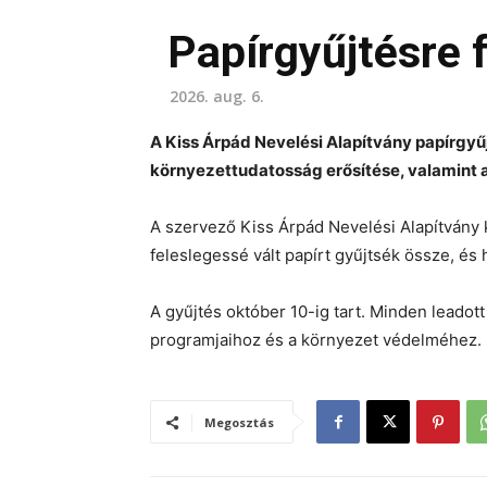
Papírgyűjtésre 
2026. aug. 6.
A Kiss Árpád Nevelési Alapítvány papírgyű
környezettudatosság erősítése, valamint 
A szervező Kiss Árpád Nevelési Alapítvány k
feleslegessé vált papírt gyűjtsék össze, és 
A gyűjtés október 10-ig tart. Minden leadot
programjaihoz és a környezet védelméhez.
Megosztás