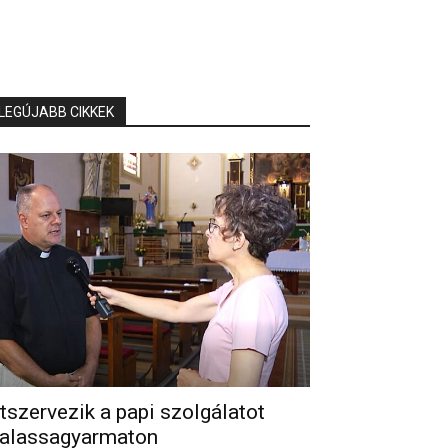
LEGÚJABB CIKKEK
tszervezik a papi szolgálatot
alassagyarmaton