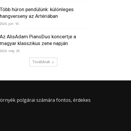
Több húron pendülünk: különleges
hangverseny az Artériában
2026. jún. 10.
Az AlisAdam PianoDuo koncertje a
magyar klasszikus zene napján
2026. máj. 29.
Továbbiak
 környék polgárai számára fontos, érdekes