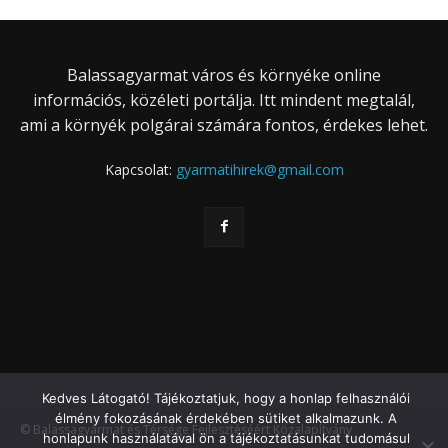
Balassagyarmat város és környéke online
információs, közéleti portálja. Itt mindent megtalál,
ami a környék polgárai számára fontos, érdekes lehet.
Kapcsolat:
gyarmatihirek@gmail.com
Kedves Látogató! Tájékoztatjuk, hogy a honlap felhasználói
élmény fokozásának érdekében sütiket alkalmazunk. A
© Balassagyarmat és Térsége Fejlesztéséért Közalapítvány
honlapunk használatával ön a tájékoztatásunkat tudomásul