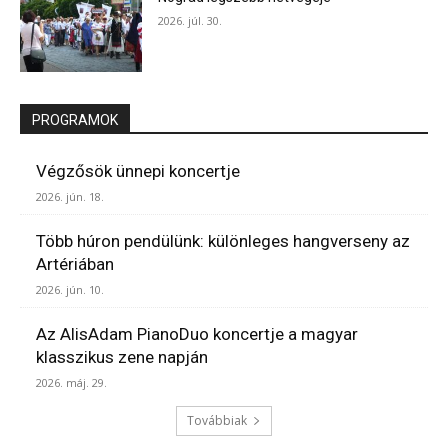
2026. júl. 30.
PROGRAMOK
Végzősök ünnepi koncertje
2026. jún. 18.
Több húron pendülünk: különleges hangverseny az
Artériában
2026. jún. 10.
Az AlisAdam PianoDuo koncertje a magyar
klasszikus zene napján
2026. máj. 29.
Továbbiak