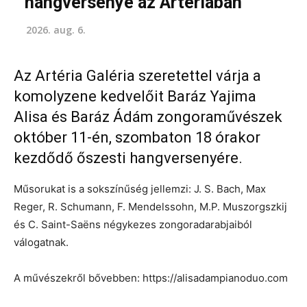
hangversenye az Artériában
2026. aug. 6.
Az Artéria Galéria szeretettel várja a
komolyzene kedvelőit Baráz Yajima
Alisa és Baráz Ádám zongoraművészek
október 11-én, szombaton 18 órakor
kezdődő őszesti hangversenyére.
Műsorukat is a sokszínűség jellemzi: J. S. Bach, Max
Reger, R. Schumann, F. Mendelssohn, M.P. Muszorgszkij
és C. Saint-Saëns négykezes zongoradarabjaiból
válogatnak.
A művészekről bővebben: https://alisadampianoduo.com