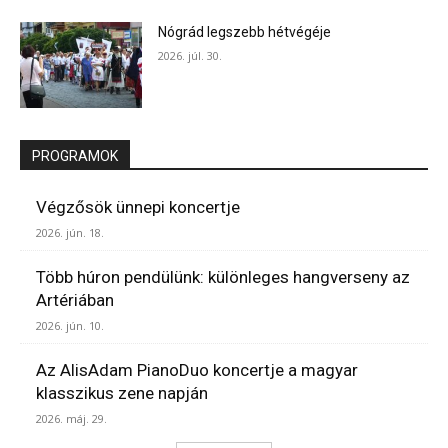
Nógrád legszebb hétvégéje
2026. júl. 30.
PROGRAMOK
Végzősök ünnepi koncertje
2026. jún. 18.
Több húron pendülünk: különleges hangverseny az
Artériában
2026. jún. 10.
Az AlisAdam PianoDuo koncertje a magyar
klasszikus zene napján
2026. máj. 29.