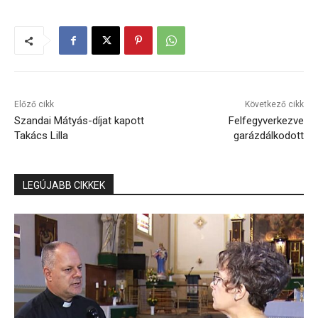
Előző cikk
Következő cikk
Szandai Mátyás-díjat kapott
Felfegyverkezve
Takács Lilla
garázdálkodott
LEGÚJABB CIKKEK