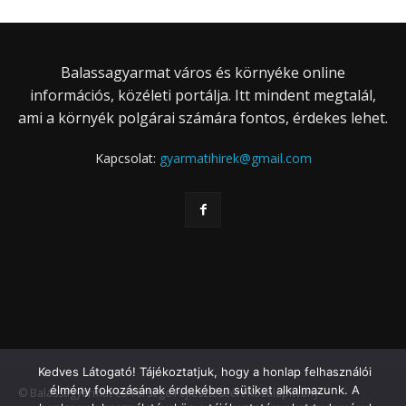
Balassagyarmat város és környéke online
információs, közéleti portálja. Itt mindent megtalál,
ami a környék polgárai számára fontos, érdekes lehet.
Kapcsolat:
gyarmatihirek@gmail.com
Kedves Látogató! Tájékoztatjuk, hogy a honlap felhasználói
élmény fokozásának érdekében sütiket alkalmazunk. A
© Balassagyarmat és Térsége Fejlesztéséért Közalapítvány