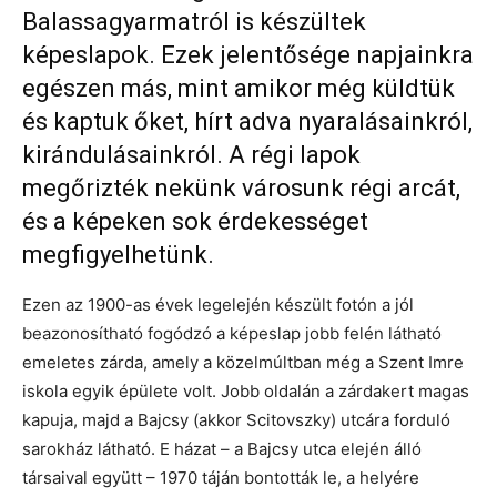
Balassagyarmatról is készültek
képeslapok. Ezek jelentősége napjainkra
egészen más, mint amikor még küldtük
és kaptuk őket, hírt adva nyaralásainkról,
kirándulásainkról. A régi lapok
megőrizték nekünk városunk régi arcát,
és a képeken sok érdekességet
megfigyelhetünk.
Ezen az 1900-as évek legelején készült fotón a jól
beazonosítható fogódzó a képeslap jobb felén látható
emeletes zárda, amely a közelmúltban még a Szent Imre
iskola egyik épülete volt. Jobb oldalán a zárdakert magas
kapuja, majd a Bajcsy (akkor Scitovszky) utcára forduló
sarokház látható. E házat – a Bajcsy utca elején álló
társaival együtt – 1970 táján bontották le, a helyére