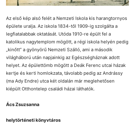
Az első kép alsó felét a Nemzeti Iskola kis harangtornyos
épülete uralja. Az iskola 1834-től 1909-ig szolgálta a
legfiatalabbak oktatását. Utóda 1910-re épült fel a
katolikus nagytemplom mögött, a régi iskola helyén pedig
„kinőtt” a gyönyörű Nemzeti Szálló, ami a második
világháború után napjainkig az Egészségháznak adott
helyet. Az épülettömb mögött a Deák Ferenc utcai házak
kertje és kerti homlokzata, távolabb pedig az Andrássy
(ma Ady Endre) utca két oldalán már meglehetősen
kiépült Otthontelep családi házai láthatók.
Ács Zsuzsanna
helytörténeti könyvtáros