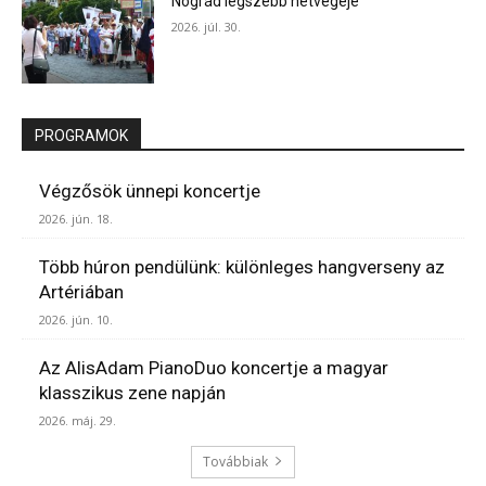
Nógrád legszebb hétvégéje
2026. júl. 30.
PROGRAMOK
Végzősök ünnepi koncertje
2026. jún. 18.
Több húron pendülünk: különleges hangverseny az
Artériában
2026. jún. 10.
Az AlisAdam PianoDuo koncertje a magyar
klasszikus zene napján
2026. máj. 29.
Továbbiak