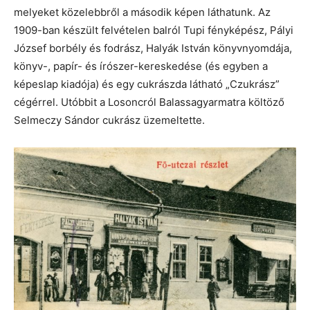
melyeket közelebbről a második képen láthatunk. Az
1909-ban készült felvételen balról Tupi fényképész, Pályi
József borbély és fodrász, Halyák István könyvnyomdája,
könyv-, papír- és írószer-kereskedése (és egyben a
képeslap kiadója) és egy cukrászda látható „Czukrász”
cégérrel. Utóbbit a Losoncról Balassagyarmatra költöző
Selmeczy Sándor cukrász üzemeltette.