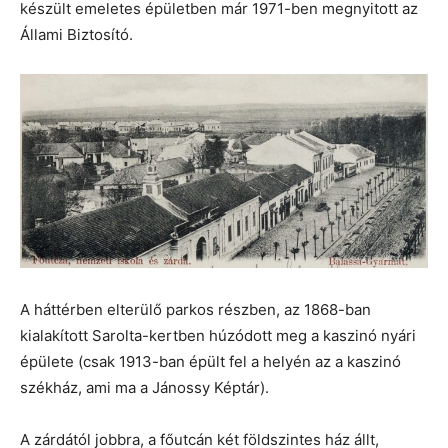
készült emeletes épületben már 1971-ben megnyitott az
Állami Biztosító.
A háttérben elterülő parkos részben, az 1868-ban
kialakított Sarolta-kertben húzódott meg a kaszinó nyári
épülete (csak 1913-ban épült fel a helyén az a kaszinó
székház, ami ma a Jánossy Képtár).
A zárdától jobbra, a főutcán két földszintes ház állt,