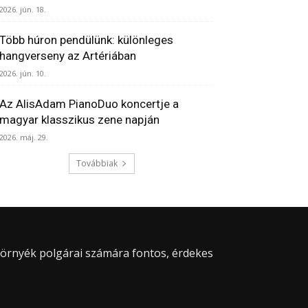
2026. jún. 18.
Több húron pendülünk: különleges
hangverseny az Artériában
2026. jún. 10.
Az AlisAdam PianoDuo koncertje a
magyar klasszikus zene napján
2026. máj. 29.
Továbbiak
 környék polgárai számára fontos, érdekes