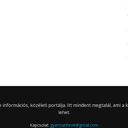
információs, közéleti portálja. Itt mindent megtalál, ami a
lehet.
Kapcsolat:
gyarmatihirek@gmail.com