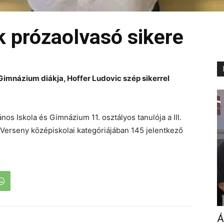
k prózaolvasó sikere
 Gimnázium diákja, Hoffer Ludovic szép sikerrel
nos Iskola és Gimnázium 11. osztályos tanulója a III.
erseny középiskolai kategóriájában 145 jelentkező
Á