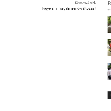
B
Következő cikk
Figyelem, forgalmirend-változás!
20