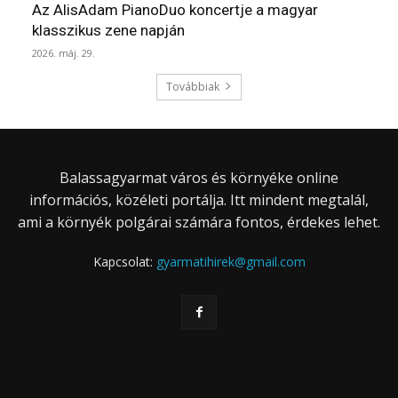
Az AlisAdam PianoDuo koncertje a magyar
klasszikus zene napján
2026. máj. 29.
Továbbiak
Balassagyarmat város és környéke online
információs, közéleti portálja. Itt mindent megtalál,
ami a környék polgárai számára fontos, érdekes lehet.
Kapcsolat:
gyarmatihirek@gmail.com