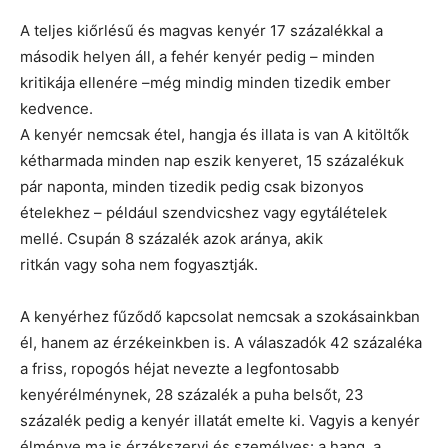
A teljes kiőrlésű és magvas kenyér 17 százalékkal a
második helyen áll, a fehér kenyér pedig – minden
kritikája ellenére –még mindig minden tizedik ember
kedvence.
A kenyér nemcsak étel, hangja és illata is van A kitöltők
kétharmada minden nap eszik kenyeret, 15 százalékuk
pár naponta, minden tizedik pedig csak bizonyos
ételekhez – például szendvicshez vagy egytálételek
mellé. Csupán 8 százalék azok aránya, akik
ritkán vagy soha nem fogyasztják.
A kenyérhez fűződő kapcsolat nemcsak a szokásainkban
él, hanem az érzékeinkben is. A válaszadók 42 százaléka
a friss, ropogós héjat nevezte a legfontosabb
kenyérélménynek, 28 százalék a puha belsőt, 23
százalék pedig a kenyér illatát emelte ki. Vagyis a kenyér
élménye ma is érzékszervi és személyes: a hang, a