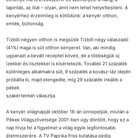
tapintás, az illat – olyan, amit nem lehet helyettesíteni. A
kenyérhez érzelmileg is kötődünk: a kenyér otthon,
emlék, biztonság.
Tízből négyen otthon is megsütik Tízből négy válaszadó
(41%) maga is süt otthon kenyeret. Van, aki mindig
ugyanazt a bevált receptet követi, de a többségük új
ízekkel és lisztekkel is kísérletezik. További 21 százalék
különleges alkalmakra süt, 9 százalék a kovász-láz idején
próbálta ki, majd elengedte, míg 29 százalék inkább a
pékek
szakértelmét választja.
A kenyér világnapját október 16-án ünnepeljük, miután a
Pékek Világszövetsége 2001-ben úgy döntött, hogy ez a
nap hívja fel a figyelmet a világ egyik legfontosabb
élelmiszerére. A TV Paprika friss kutatása pedig