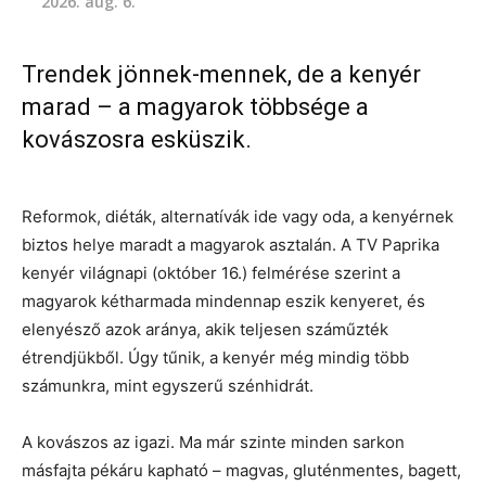
2026. aug. 6.
Trendek jönnek-mennek, de a kenyér
marad – a magyarok többsége a
kovászosra esküszik.
Reformok, diéták, alternatívák ide vagy oda, a kenyérnek
biztos helye maradt a magyarok asztalán. A TV Paprika
kenyér világnapi (október 16.) felmérése szerint a
magyarok kétharmada mindennap eszik kenyeret, és
elenyésző azok aránya, akik teljesen száműzték
étrendjükből. Úgy tűnik, a kenyér még mindig több
számunkra, mint egyszerű szénhidrát.
A kovászos az igazi. Ma már szinte minden sarkon
másfajta pékáru kapható – magvas, gluténmentes, bagett,