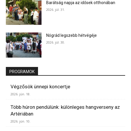
Barátság napja az idősek otthonában
2026. júl. 31.
Nógrád legszebb hétvégéje
2026. júl. 30.
PROGRAMOK
Végzősök ünnepi koncertje
2026. jún. 18.
Több húron pendülünk: különleges hangverseny az
Artériában
2026. jún. 10.