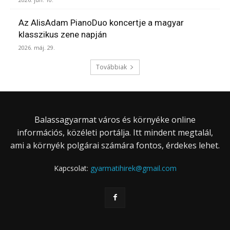
Az AlisAdam PianoDuo koncertje a magyar
klasszikus zene napján
2026. máj. 29.
Továbbiak
Balassagyarmat város és környéke online
információs, közéleti portálja. Itt mindent megtalál,
ami a környék polgárai számára fontos, érdekes lehet.
Kapcsolat:
gyarmatihirek@gmail.com