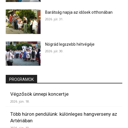
Barátság napja az idősek otthonában
2026. júl. 31.
Nógrád legszebb hétvégéje
2026. júl. 30.
PROGRAMOK
Végzősök ünnepi koncertje
2026. jún. 18.
Több húron pendülünk: különleges hangverseny az
Artériában
2026. jún. 10.