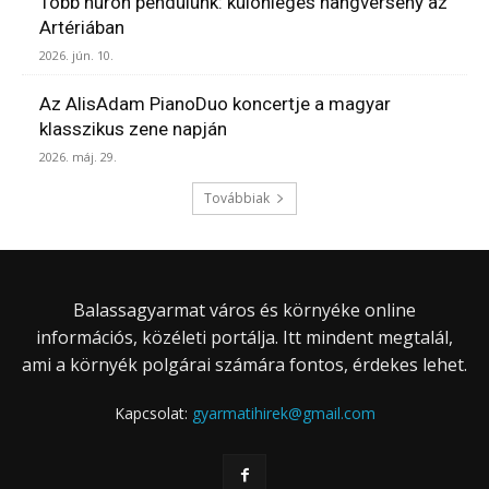
Több húron pendülünk: különleges hangverseny az
Artériában
2026. jún. 10.
Az AlisAdam PianoDuo koncertje a magyar
klasszikus zene napján
2026. máj. 29.
Továbbiak
Balassagyarmat város és környéke online
információs, közéleti portálja. Itt mindent megtalál,
ami a környék polgárai számára fontos, érdekes lehet.
Kapcsolat:
gyarmatihirek@gmail.com