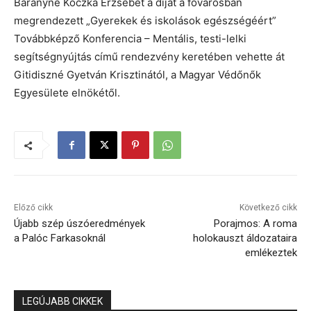
Bárányné Koczka Erzsébet a díjat a fővárosban
megrendezett „Gyerekek és iskolások egészségéért”
Továbbképző Konferencia – Mentális, testi-lelki
segítségnyújtás című rendezvény keretében vehette át
Gitidiszné Gyetván Krisztinától, a Magyar Védőnők
Egyesülete elnökétől.
Előző cikk
Következő cikk
Újabb szép úszóeredmények
Porajmos: A roma
a Palóc Farkasoknál
holokauszt áldozataira
emlékeztek
LEGÚJABB CIKKEK