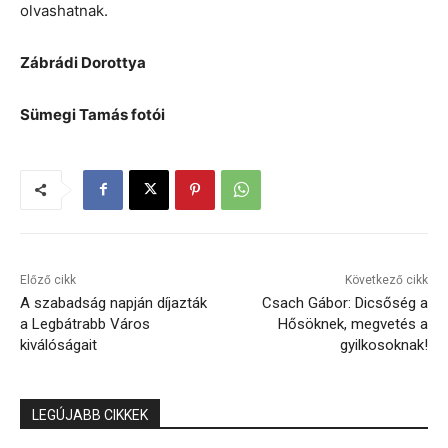
olvashatnak.
Zábrádi Dorottya
Sümegi Tamás fotói
Előző cikk
Következő cikk
A szabadság napján díjazták
Csach Gábor: Dicsőség a
a Legbátrabb Város
Hősöknek, megvetés a
kiválóságait
gyilkosoknak!
LEGÚJABB CIKKEK