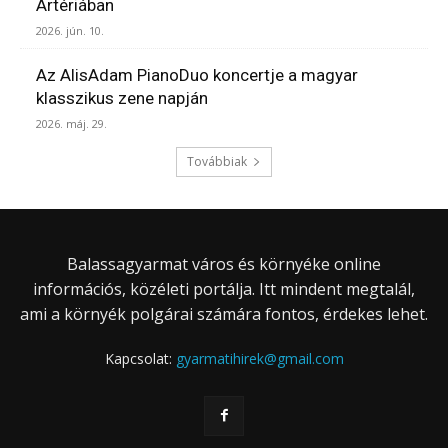
Artériában
2026. jún. 10.
Az AlisAdam PianoDuo koncertje a magyar
klasszikus zene napján
2026. máj. 29.
Továbbiak
Balassagyarmat város és környéke online
információs, közéleti portálja. Itt mindent megtalál,
ami a környék polgárai számára fontos, érdekes lehet.
Kapcsolat:
gyarmatihirek@gmail.com