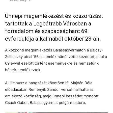
Ünnepi megemlékezést és koszorúzást
tartottak a Legbátrabb Városban a
forradalom és szabadságharc 69.
évfordulója alkalmából október 23-án.
A központi megemlékezés Balassagyarmaton a Bajcsy-
Zsilinszky utcai ’56-os emlékműnél vette kezdetét, ahol a
69 évvel ezelőtt történt eseményekre és nemzetünk
hőseire emlékeztek.
A Himnusz elhangzását követően ifj. Majdán Béla
előadásában Reményik Sándor versét hallhatta az
emlékező közönség, majd ünnepi beszédet mondott
Csach Gábor, Balassagyarmat polgármestere.