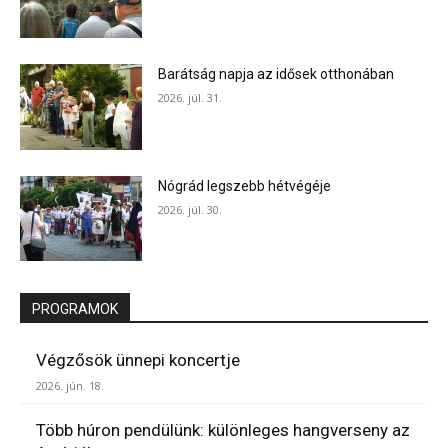
Barátság napja az idősek otthonában
2026. júl. 31.
Nógrád legszebb hétvégéje
2026. júl. 30.
PROGRAMOK
Végzősök ünnepi koncertje
2026. jún. 18.
Több húron pendülünk: különleges hangverseny az