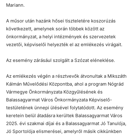
Mariann.
A műsor után hazánk hősei tiszteletére koszorúzás
következett, amelynek során többek között az
önkormányzat, a helyi intézmények és szervezetek
vezetői, képviselői helyezték el az emlékezés virágait.
Az esemény zárásául szolgált a Szózat eléneklése.
Az emlékezés végén a résztvevők átvonultak a Mikszáth
Kálmán Művelődési Központba, ahol a program Nógrád
Vármegye Önkormányzata Közgyűlésének és
Balassagyarmat Város Önkormányzata Képviselő-
testületének ünnepi ülésével folytatódott. Az esemény
keretein belül átadásra kerültek Balassagyarmat Város
2025. évi szakmai díjai és a Balassagyarmat Jó Tanulója,
Jó Sportolója elismerései, amelyről másik cikkünkben