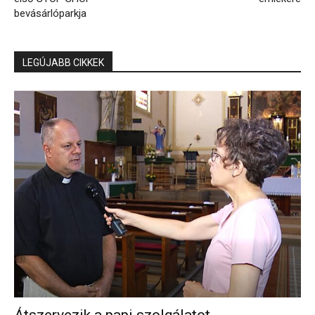
bevásárlóparkja
LEGÚJABB CIKKEK
Átszervezik a papi szolgálatot