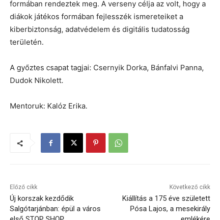
formában rendeztek meg. A verseny célja az volt, hogy a
diákok játékos formában fejlesszék ismereteiket a
kiberbiztonság, adatvédelem és digitális tudatosság
területén.
A győztes csapat tagjai: Csernyik Dorka, Bánfalvi Panna,
Dudok Nikolett.
Mentoruk: Kalóz Erika.
Előző cikk
Következő cikk
Új korszak kezdődik
Kiállítás a 175 éve született
Salgótarjánban: épül a város
Pósa Lajos, a mesekirály
első STOP SHOP
emlékére