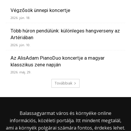
Végzősök ünnepi koncertje
2026. jún. 18.
Több húron pendülünk: különleges hangverseny az
Artériában
2026. jún. 10.
Az AlisAdam PianoDuo koncertje a magyar
klasszikus zene napján
2026. máj. 29.
Továbbiak
Balassagyarmat város és környéke online
információs, közéleti portálja. Itt mindent megtalál,
ami a környék polgárai számára fontos, érdekes lehet.