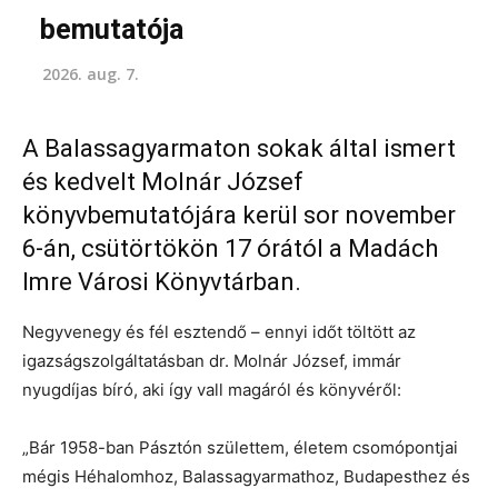
bemutatója
2026. aug. 7.
A Balassagyarmaton sokak által ismert
és kedvelt Molnár József
könyvbemutatójára kerül sor november
6-án, csütörtökön 17 órától a Madách
Imre Városi Könyvtárban.
Negyvenegy és fél esztendő – ennyi időt töltött az
igazságszolgáltatásban dr. Molnár József, immár
nyugdíjas bíró, aki így vall magáról és könyvéről:
„Bár 1958-ban Pásztón születtem, életem csomópontjai
mégis Héhalomhoz, Balassagyarmathoz, Budapesthez és