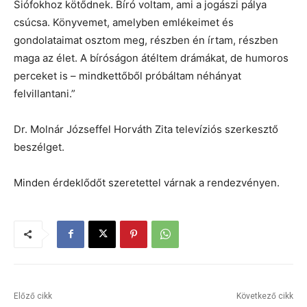
Siófokhoz kötődnek. Bíró voltam, ami a jogászi pálya
csúcsa. Könyvemet, amelyben emlékeimet és
gondolataimat osztom meg, részben én írtam, részben
maga az élet. A bíróságon átéltem drámákat, de humoros
perceket is – mindkettőből próbáltam néhányat
felvillantani.”
Dr. Molnár Józseffel Horváth Zita televíziós szerkesztő
beszélget.
Minden érdeklődőt szeretettel várnak a rendezvényen.
Előző cikk
Következő cikk