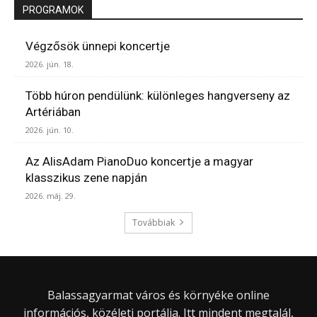
PROGRAMOK
Végzősök ünnepi koncertje
2026. jún. 18.
Több húron pendülünk: különleges hangverseny az
Artériában
2026. jún. 10.
Az AlisAdam PianoDuo koncertje a magyar
klasszikus zene napján
2026. máj. 29.
Továbbiak
Balassagyarmat város és környéke online
információs, közéleti portálja. Itt mindent megtalál,