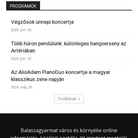
PROGRAMOK
Végzősök ünnepi koncertje
2026. jún. 18.
Több húron pendülünk: különleges hangverseny az
Artériában
2026. jún. 10.
Az AlisAdam PianoDuo koncertje a magyar
klasszikus zene napján
2026. máj. 29.
Továbbiak
Balassagyarmat város és környéke online