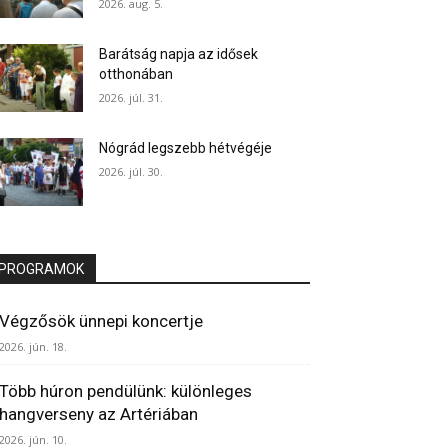
2026. aug. 5.
Barátság napja az idősek
otthonában
2026. júl. 31.
Nógrád legszebb hétvégéje
2026. júl. 30.
PROGRAMOK
Végzősök ünnepi koncertje
2026. jún. 18.
Több húron pendülünk: különleges
hangverseny az Artériában
2026. jún. 10.