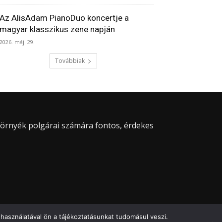
Az AlisAdam PianoDuo koncertje a
magyar klasszikus zene napján
2026. máj. 29.
Továbbiak
 környék polgárai számára fontos, érdekes
használatával ön a tájékoztatásunkat tudomásul veszi.