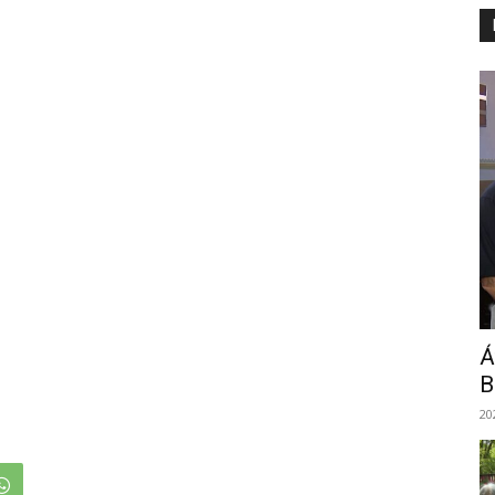
Á
B
20