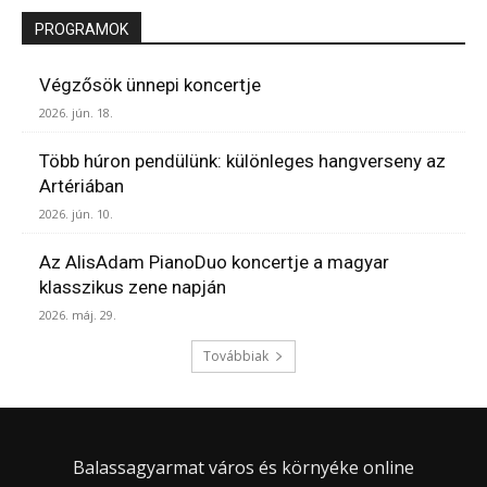
PROGRAMOK
Végzősök ünnepi koncertje
2026. jún. 18.
Több húron pendülünk: különleges hangverseny az
Artériában
2026. jún. 10.
Az AlisAdam PianoDuo koncertje a magyar
klasszikus zene napján
2026. máj. 29.
Továbbiak
Balassagyarmat város és környéke online