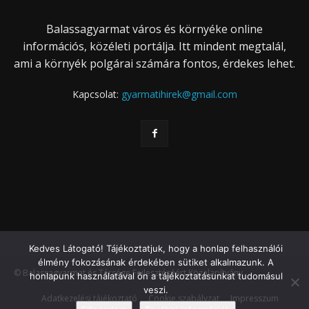
Balassagyarmat város és környéke online
információs, közéleti portálja. Itt mindent megtalál,
ami a környék polgárai számára fontos, érdekes lehet.
Kapcsolat:
gyarmatihirek@gmail.com
Kedves Látogató! Tájékoztatjuk, hogy a honlap felhasználói
élmény fokozásának érdekében sütiket alkalmazunk. A
© Balassagyarmat és Térsége Fejlesztéséért Közalapítvány
honlapunk használatával ön a tájékoztatásunkat tudomásul
veszi.
Adatkezelési tájékoztató
Cookie szabályzat
Impresszum