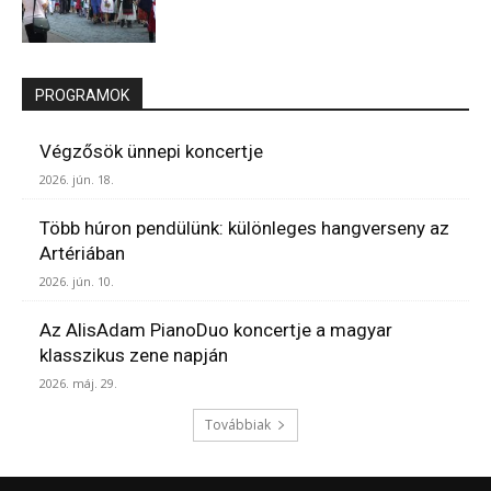
PROGRAMOK
Végzősök ünnepi koncertje
2026. jún. 18.
Több húron pendülünk: különleges hangverseny az
Artériában
2026. jún. 10.
Az AlisAdam PianoDuo koncertje a magyar
klasszikus zene napján
2026. máj. 29.
Továbbiak