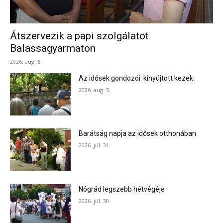
Átszervezik a papi szolgálatot
Balassagyarmaton
2026. aug. 6.
Az idősek gondozói: kinyújtott kezek
2026. aug. 5.
Barátság napja az idősek otthonában
2026. júl. 31.
Nógrád legszebb hétvégéje
2026. júl. 30.