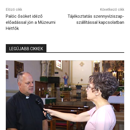
Előző cikk
Következő cikk
Palóc ősöket idéző
Tájékoztatás szennyvíziszap-
előadással jön a Múzeumi
szállítással kapcsolatban
Hétfők
LEGÚJABB CIKKEK