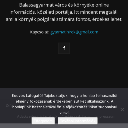
Balassagyarmat város és környéke online
információs, közéleti portálja. Itt mindent megtalál,
ami a környék polgárai számára fontos, érdekes lehet.
Kapcsolat:
gyarmatihirek@gmail.com
Kedves Látogató! Tájékoztatjuk, hogy a honlap felhasználói
élmény fokozásának érdekében sütiket alkalmazunk. A
© Balassagyarmat és Térsége Fejlesztéséért Közalapítvány
honlapunk használatával ön a tájékoztatásunkat tudomásul
veszi.
Adatkezelési tájékoztató
Cookie szabályzat
Impresszum
Elfogadom
További információk