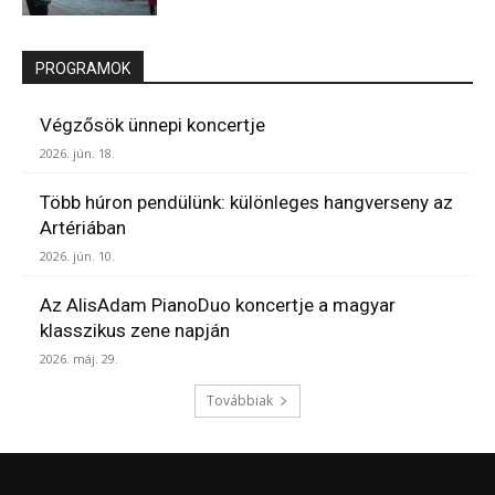
PROGRAMOK
Végzősök ünnepi koncertje
2026. jún. 18.
Több húron pendülünk: különleges hangverseny az
Artériában
2026. jún. 10.
Az AlisAdam PianoDuo koncertje a magyar
klasszikus zene napján
2026. máj. 29.
Továbbiak