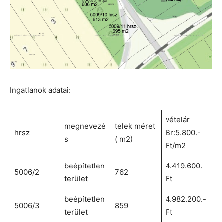
Ingatlanok adatai:
vételár
megnevezé
telek méret
hrsz
Br:5.800.-
s
( m2)
Ft/m2
beépítetlen
4.419.600.-
5006/2
762
terület
Ft
beépítetlen
4.982.200.-
5006/3
859
terület
Ft