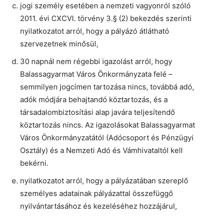
jogi személy esetében a nemzeti vagyonról szóló
2011. évi CXCVI. törvény 3.§ (2) bekezdés szerinti
nyilatkozatot arról, hogy a pályázó átlátható
szervezetnek minősül,
30 napnál nem régebbi igazolást arról, hogy
Balassagyarmat Város Önkormányzata felé –
semmilyen jogcímen tartozása nincs, továbbá adó,
adók módjára behajtandó köztartozás, és a
társadalombiztosítási alap javára teljesítendő
köztartozás nincs. Az igazolásokat Balassagyarmat
Város Önkormányzatától (Adócsoport és Pénzügyi
Osztály) és a Nemzeti Adó és Vámhivataltól kell
bekérni.
nyilatkozatot arról, hogy a pályázatában szereplő
személyes adatainak pályázattal összefüggő
nyilvántartásához és kezeléséhez hozzájárul,