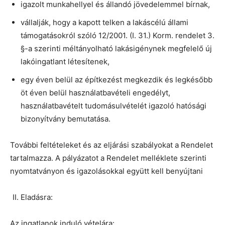
igazolt munkahellyel és állandó jövedelemmel bírnak,
vállalják, hogy a kapott telken a lakáscélú állami
támogatásokról szóló 12/2001. (I. 31.) Korm. rendelet 3.
§-a szerinti méltányolható lakásigénynek megfelelő új
lakóingatlant létesítenek,
egy éven belül az építkezést megkezdik és legkésőbb
öt éven belül használatbavételi engedélyt,
használatbavételt tudomásulvételét igazoló hatósági
bizonyítvány bemutatása.
További feltételeket és az eljárási szabályokat a Rendelet
tartalmazza. A pályázatot a Rendelet melléklete szerinti
nyomtatványon és igazolásokkal együtt kell benyújtani
Eladásra:
Az ingatlanok induló vételára: