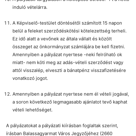
induló vételárra.
A Képviselő-testület döntésétől számított 15 napon
belül a feleket szerződéskötési kötelezettség terheli.
Ez idő alatt a vevőnek az általa vállalt és közölt
összeget az önkormányzat számlájára be kell fizetni.
Amennyiben a pályázat nyertese -neki felróható ok
miatt- nem köti meg az adás-vételi szerződést vagy
attól visszalép, elveszti a bánatpénz visszafizetésére
vonatkozó jogot.
Amennyiben a pályázat nyertese nem él vételi jogával,
a soron következő legmagasabb ajánlatot tevő kaphat
vételi lehetőséget.
A pályázatokat a pályázati kiírásban foglaltak szerint,
írásban Balassagyarmat Város Jegyzőjéhez (2660