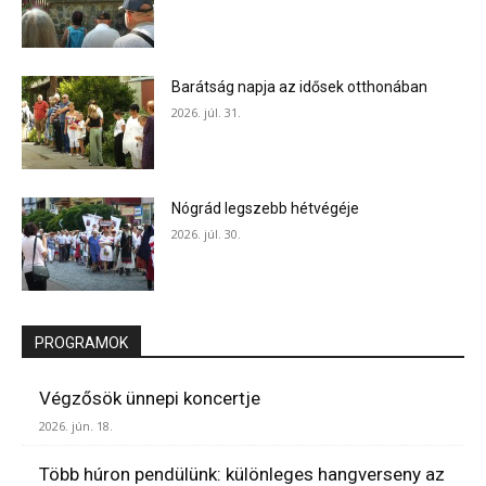
Barátság napja az idősek otthonában
2026. júl. 31.
Nógrád legszebb hétvégéje
2026. júl. 30.
PROGRAMOK
Végzősök ünnepi koncertje
2026. jún. 18.
Több húron pendülünk: különleges hangverseny az