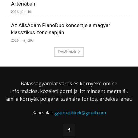
Artériában
2026. jún. 10.
Az AlisAdam PianoDuo koncertje a magyar
klasszikus zene napján
2026. máj. 29.
Továbbiak
Balassagyarmat város és környéke online
információs, közéleti portálja. Itt mindent megtalál,
ami a környék polgárai számára fontos, érdekes lehet.
Kapcsolat:
gyarmatihirek@gmail.com