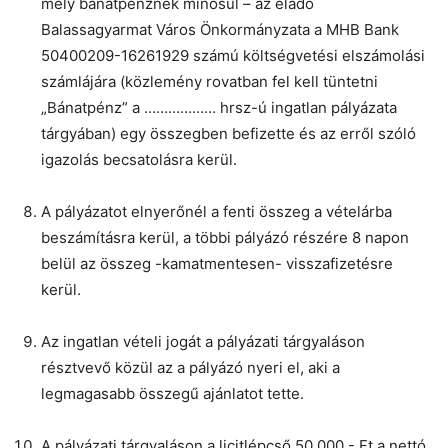
mely bánatpénznek minősül – az eladó
Balassagyarmat Város Önkormányzata a MHB Bank
50400209-16261929 számú költségvetési elszámolási
számlájára (közlemény rovatban fel kell tüntetni
„Bánatpénz” a ……………… hrsz-ú ingatlan pályázata
tárgyában) egy összegben befizette és az erről szóló
igazolás becsatolásra kerül.
A pályázatot elnyerőnél a fenti összeg a vételárba
beszámításra kerül, a többi pályázó részére 8 napon
belül az összeg -kamatmentesen- visszafizetésre
kerül.
Az ingatlan vételi jogát a pályázati tárgyaláson
résztvevő közül az a pályázó nyeri el, aki a
legmagasabb összegű ajánlatot tette.
A pályázati tárgyaláson a licitlépcső 50.000.- Ft a nettó