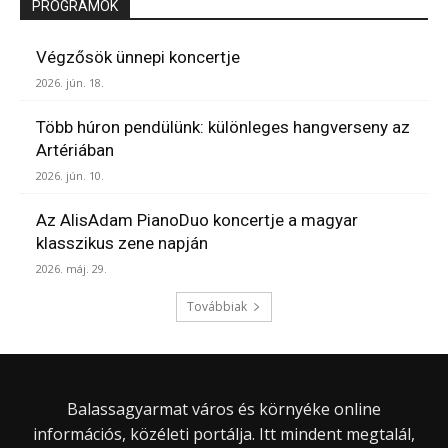
PROGRAMOK
Végzősök ünnepi koncertje
2026. jún. 18.
Több húron pendülünk: különleges hangverseny az
Artériában
2026. jún. 10.
Az AlisAdam PianoDuo koncertje a magyar
klasszikus zene napján
2026. máj. 29.
Továbbiak
Balassagyarmat város és környéke online
információs, közéleti portálja. Itt mindent megtalál,