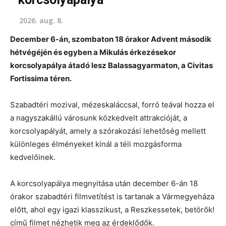
2026. aug. 8.
December 6-án, szombaton 18 órakor Advent második
hétvégéjén és egyben a Mikulás érkezésekor
korcsolyapálya átadó lesz Balassagyarmaton, a Civitas
Fortissima téren.
Szabadtéri mozival, mézeskaláccsal, forró teával hozza el
a nagyszakállú városunk közkedvelt attrakcióját, a
korcsolyapályát, amely a szórakozási lehetőség mellett
különleges élményeket kínál a téli mozgásforma
kedvelőinek.
A korcsolyapálya megnyitása után december 6-án 18
órakor szabadtéri filmvetítést is tartanak a Vármegyeháza
előtt, ahol egy igazi klasszikust, a Reszkessetek, betörők!
című filmet nézhetik meg az érdeklődők.