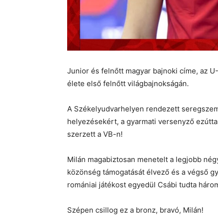
Junior és felnőtt magyar bajnoki címe, az U
élete első felnőtt világbajnokságán.
A Székelyudvarhelyen rendezett seregszeml
helyezésekért, a gyarmati versenyző ezúttal
szerzett a VB-n!
Milán magabiztosan menetelt a legjobb négyi
közönség támogatását élvező és a végső g
romániai játékost egyedül Csábi tudta háro
Szépen csillog ez a bronz, bravó, Milán!