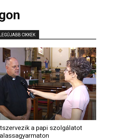
ágon
LEGÚJABB CIKKEK
tszervezik a papi szolgálatot
alassagyarmaton