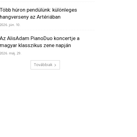
Több húron pendülünk: különleges
hangverseny az Artériában
2026. jún. 10.
Az AlisAdam PianoDuo koncertje a
magyar klasszikus zene napján
2026. máj. 29.
Továbbiak