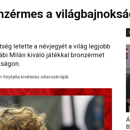
onzérmes a világbajnoks
ség letette a névjegyét a világ legjobb
sábi Milán kiváló játékkal bronzérmet
kságon.
olytatta kivételes sikerszériáját.
Á
B