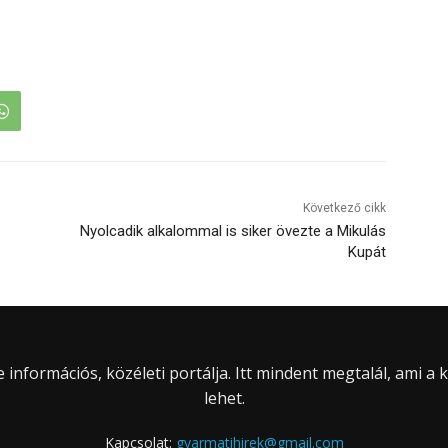
Következő cikk
Nyolcadik alkalommal is siker övezte a Mikulás
Kupát
információs, közéleti portálja. Itt mindent megtalál, ami a
lehet.
Kapcsolat:
gyarmatihirek@gmail.com