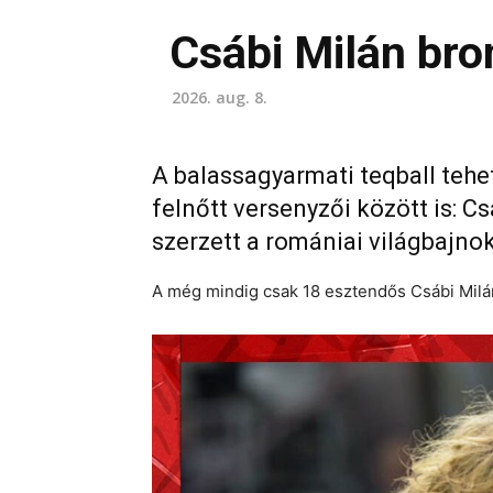
Csábi Milán br
2026. aug. 8.
A balassagyarmati teqball tehet
felnőtt versenyzői között is: C
szerzett a romániai világbajno
A még mindig csak 18 esztendős Csábi Milán f