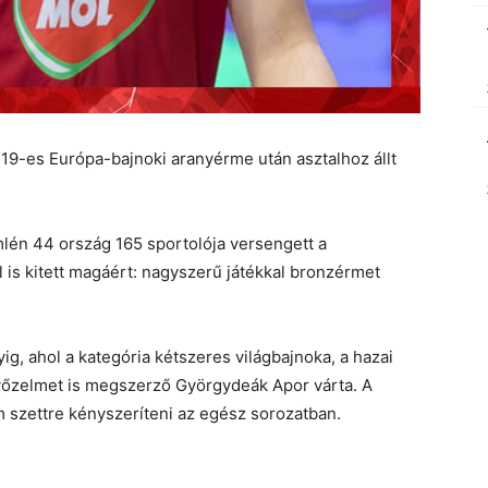
-19-es Európa-bajnoki aranyérme után asztalhoz állt
én 44 ország 165 sportolója versengett a
 is kitett magáért: nagyszerű játékkal bronzérmet
g, ahol a kategória kétszeres világbajnoka, a hazai
yőzelmet is megszerző Györgydeák Apor várta. A
m szettre kényszeríteni az egész sorozatban.