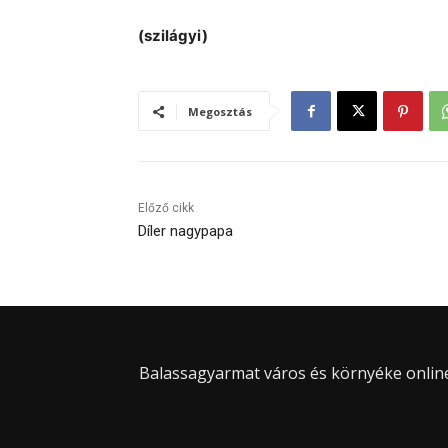
(szilágyi)
Megosztás
Előző cikk
Díler nagypapa
Balassagyarmat város és környéke online 