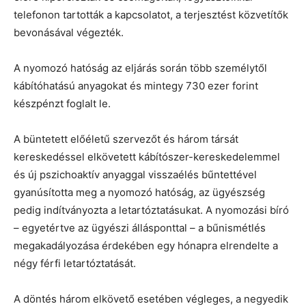
telefonon tartották a kapcsolatot, a terjesztést közvetítők
bevonásával végezték.
A nyomozó hatóság az eljárás során több személytől
kábítóhatású anyagokat és mintegy 730 ezer forint
készpénzt foglalt le.
A büntetett előéletű szervezőt és három társát
kereskedéssel elkövetett kábítószer-kereskedelemmel
és új pszichoaktív anyaggal visszaélés bűntettével
gyanúsította meg a nyomozó hatóság, az ügyészség
pedig indítványozta a letartóztatásukat. A nyomozási bíró
– egyetértve az ügyészi állásponttal – a bűnismétlés
megakadályozása érdekében egy hónapra elrendelte a
négy férfi letartóztatását.
A döntés három elkövető esetében végleges, a negyedik