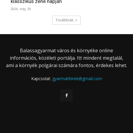
klasszikus zene napján
2026. máj. 29.
Továbbiak
Balassagyarmat város és környéke online
információs, közéleti portálja. Itt mindent megtalál,
ami a környék polgárai számára fontos, érdekes lehet.
Kapcsolat:
gyarmatihirek@gmail.com