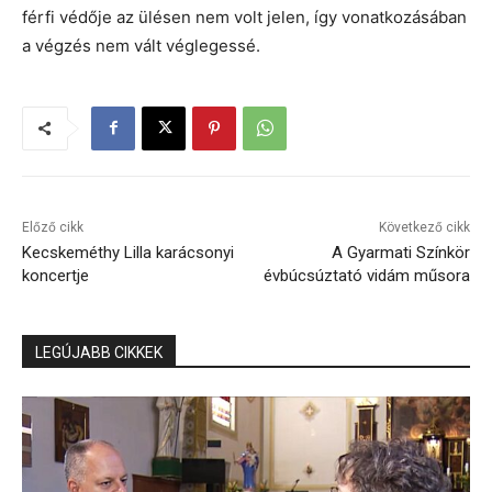
férfi védője az ülésen nem volt jelen, így vonatkozásában
a végzés nem vált véglegessé.
Előző cikk
Következő cikk
Kecskeméthy Lilla karácsonyi
A Gyarmati Színkör
koncertje
évbúcsúztató vidám műsora
LEGÚJABB CIKKEK