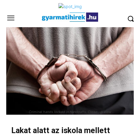
Criminal hands locked in handcuffs. Close-up view
Lakat alatt az iskola mellett