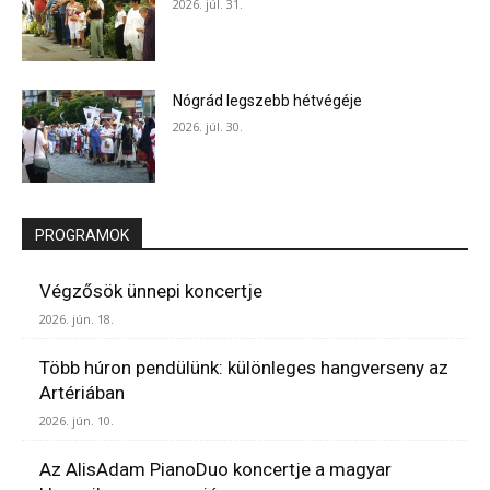
2026. júl. 31.
Nógrád legszebb hétvégéje
2026. júl. 30.
PROGRAMOK
Végzősök ünnepi koncertje
2026. jún. 18.
Több húron pendülünk: különleges hangverseny az
Artériában
2026. jún. 10.
Az AlisAdam PianoDuo koncertje a magyar