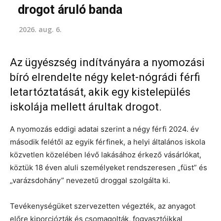
drogot áruló banda
2026. aug. 6.
Az ügyészség indítványára a nyomozási
bíró elrendelte négy kelet-nógrádi férfi
letartóztatását, akik egy kistelepülés
iskolája mellett árultak drogot.
A nyomozás eddigi adatai szerint a négy férfi 2024. év
második felétől az egyik férfinek, a helyi általános iskola
közvetlen közelében lévő lakásához érkező vásárlókat,
köztük 18 éven aluli személyeket rendszeresen „füst” és
„varázsdohány” nevezetű droggal szolgálta ki.
Tevékenységüket szervezetten végezték, az anyagot
előre kiporciózták és csomagolták, fogyasztóikkal