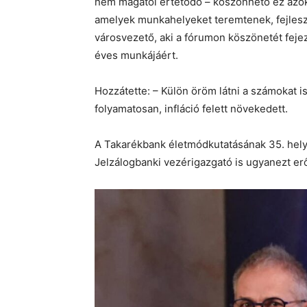
nem magától értetődő – köszönhető ez azokn
amelyek munkahelyeket teremtenek, fejlesz
városvezető, aki a fórumon köszönetét fejez
éves munkájáért.
Hozzátette: – Külön öröm látni a számokat i
folyamatosan, infláció felett növekedett.
A Takarékbank életmódkutatásának 35. hely
Jelzálogbanki vezérigazgató is ugyanezt erő