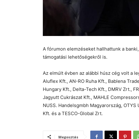
A fórumon elemzéseket hallhattunk a banki, 
támogatási lehetőségekről is.
Az elmúlt évben az alábbi húsz cég volt a 
Aluflex Kft., AN-RO Ruha Kft., Bablena Trad
Hungary Kft., Delta-Tech Kft., DMRV Zrt., FR
Jagyutt Cukrászat Kft., MAHLE Compressors
NUSS. Handelsgmbh Magyarország, OTYS Útt
Kft. és a TESCO-Global Zrt.
Megosztás