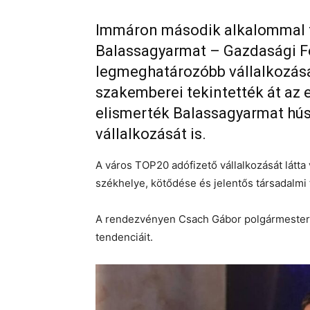
Immáron második alkalommal 
Balassagyarmat – Gazdasági Fór
legmeghatározóbb vállalkozása
szakemberei tekintették át az 
elismerték Balassagyarmat hú
vállalkozását is.
A város TOP20 adófizető vállalkozását látt
székhelye, kötődése és jelentős társadalmi
A rendezvényen Csach Gábor polgármester i
tendenciáit.