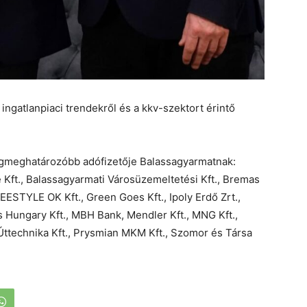
ingatlanpiaci trendekről és a kkv-szektort érintő
legmeghatározóbb adófizetője Balassagyarmatnak:
e Kft., Balassagyarmati Városüzemeltetési Kft., Bremas
EESTYLE OK Kft., Green Goes Kft., Ipoly Erdő Zrt.,
 Hungary Kft., MBH Bank, Mendler Kft., MNG Kft.,
echnika Kft., Prysmian MKM Kft., Szomor és Társa