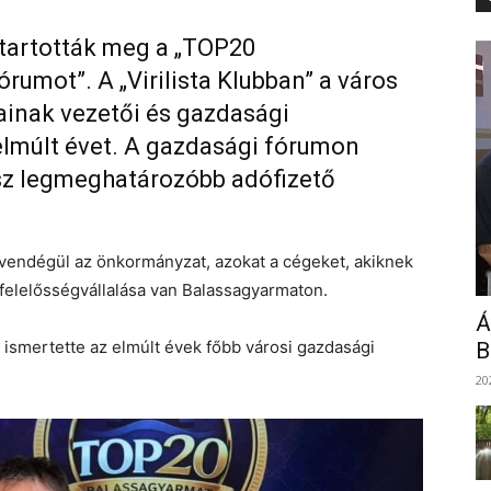
tartották meg a „TOP20
umot”. A „Virilista Klubban” a város
inak vezetői és gazdasági
elmúlt évet. A gazdasági fórumon
sz legmeghatározóbb adófizető
a vendégül az önkormányzat, azokat a cégeket, akiknek
 felelősségvállalása van Balassagyarmaton.
Á
smertette az elmúlt évek főbb városi gazdasági
B
20