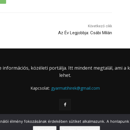
Következő cikk
Az Év Legjobbja: Csábi Milán
információs, közéleti portálja. Itt mindent megtalál, ami a
lehet.
Kapcsolat:
gyarmatihirek@gmail.com
ználói élmény fokozásának érdekében sütiket alkalmazunk. A honlapunk 
Elfogadom
További információk