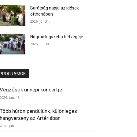
Barátság napja az idősek
otthonában
2026. júl. 31.
Nógrád legszebb hétvégéje
2026. júl. 30.
PROGRAMOK
Végzősök ünnepi koncertje
2026. jún. 18.
Több húron pendülünk: különleges
hangverseny az Artériában
2026. jún. 10.