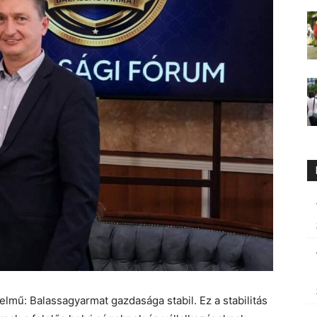
mű: Balassagyarmat gazdasága stabil. Ez a stabilitás