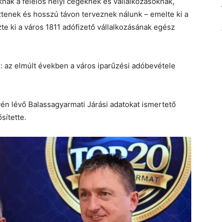
ak a felelős helyi cégeknek és vállalkozásoknak,
tenek és hosszú távon terveznek nálunk – emelte ki a
te ki a város 1811 adófizető vállalkozásának egész
s: az elmúlt években a város iparűzési adóbevétele
én lévő Balassagyarmati Járási adatokat ismertető
sítette.