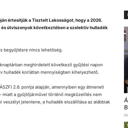
án értesítjük a Tisztelt Lakosságot, hogy a 2026.
si és útviszonyok következtében a szelektív hulladék
gos begyűjtésre nincs lehetőség.
adéknaptárban meghirdetett következő gyűjtési napon
ív hulladék korlátlan mennyiségben kihelyezhető.
(ÁSZF) 2.6. pontja alapján, amennyiben egy átmeneti
 – miatt a gyűjtőjárművel történő megközelítés nem
Á
 veszélyt jelentene, a hulladék elszállítása az alábbiak
B
20