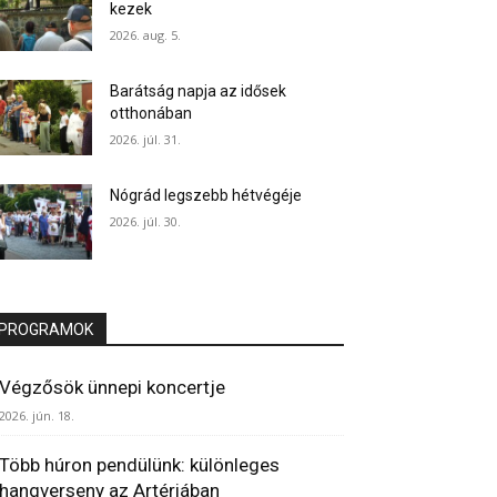
kezek
2026. aug. 5.
Barátság napja az idősek
otthonában
2026. júl. 31.
Nógrád legszebb hétvégéje
2026. júl. 30.
PROGRAMOK
Végzősök ünnepi koncertje
2026. jún. 18.
Több húron pendülünk: különleges
hangverseny az Artériában