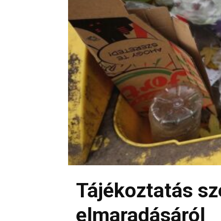
Tájékoztatás sz
elmaradásáról