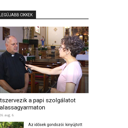
LEGÚJABB CIKKEK
tszervezik a papi szolgálatot
alassagyarmaton
26. aug. 6.
Az idősek gondozói: kinyújtott