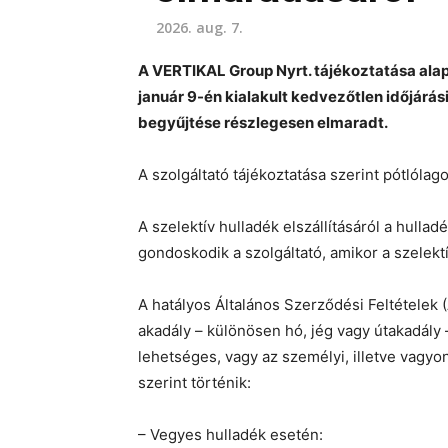
2026. aug. 7.
A VERTIKAL Group Nyrt. tájékoztatása alapj
január 9-én kialakult kedvezőtlen időjárá
begyűjtése részlegesen elmaradt.
A szolgáltató tájékoztatása szerint pótlóla
A szelektív hulladék elszállításáról a hull
gondoskodik a szolgáltató, amikor a szelekt
A hatályos Általános Szerződési Feltételek 
akadály – különösen hó, jég vagy útakadály
lehetséges, vagy az személyi, illetve vagyoni
szerint történik:
– Vegyes hulladék esetén: