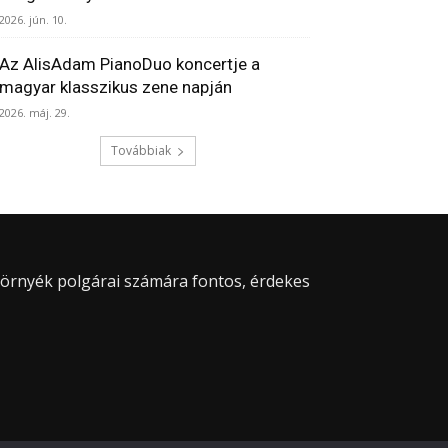
2026. jún. 10.
Az AlisAdam PianoDuo koncertje a
magyar klasszikus zene napján
2026. máj. 29.
Továbbiak
 környék polgárai számára fontos, érdekes