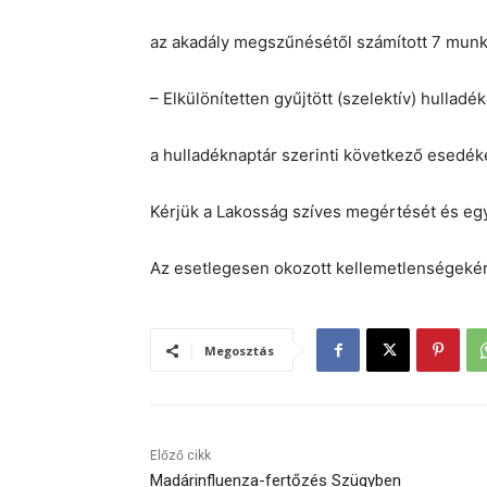
az akadály megszűnésétől számított 7 mun
– Elkülönítetten gyűjtött (szelektív) hulladé
a hulladéknaptár szerinti következő esedéke
Kérjük a Lakosság szíves megértését és e
Az esetlegesen okozott kellemetlenségekért
Megosztás
Előző cikk
Madárinfluenza-fertőzés Szügyben