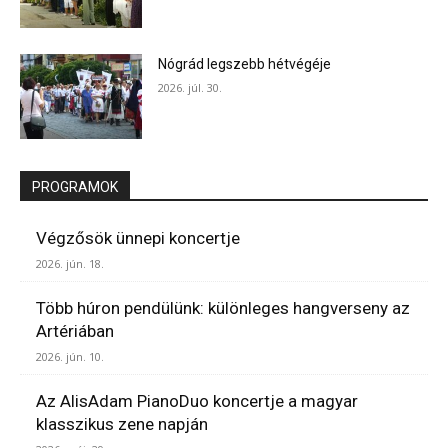
Nógrád legszebb hétvégéje
2026. júl. 30.
PROGRAMOK
Végzősök ünnepi koncertje
2026. jún. 18.
Több húron pendülünk: különleges hangverseny az
Artériában
2026. jún. 10.
Az AlisAdam PianoDuo koncertje a magyar
klasszikus zene napján