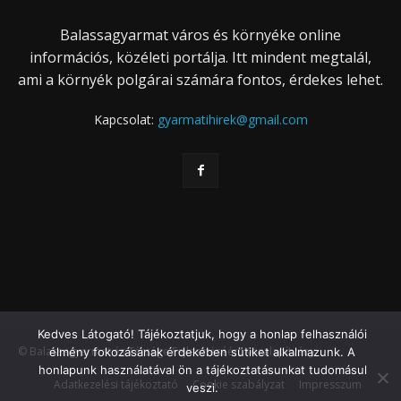
Balassagyarmat város és környéke online
információs, közéleti portálja. Itt mindent megtalál,
ami a környék polgárai számára fontos, érdekes lehet.
Kapcsolat:
gyarmatihirek@gmail.com
Kedves Látogató! Tájékoztatjuk, hogy a honlap felhasználói
© Balassagyarmat és Térsége Fejlesztéséért Közalapítvány
élmény fokozásának érdekében sütiket alkalmazunk. A
honlapunk használatával ön a tájékoztatásunkat tudomásul
Adatkezelési tájékoztató
Cookie szabályzat
Impresszum
veszi.