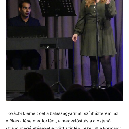
További kiemelt cél a balassagyarmati színházterem, az
előkészítése megtörtént, a megvalósítás a diósjenői
strand megépítésével együtt szintén bekerült a kormány