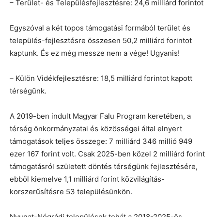
– Terület- és Településfejlesztésre: 24,6 milliárd forintot
Egyszóval a két topos támogatási formából terület és
település-fejlesztésre összesen 50,2 milliárd forintot
kaptunk. És ez még messze nem a vége! Ugyanis!
– Külön Vidékfejlesztésre: 18,5 milliárd forintot kapott
térségünk.
A 2019-ben indult Magyar Falu Program keretében, a
térség önkormányzatai és közösségei által elnyert
támogatások teljes összege: 7 milliárd 346 millió 949
ezer 167 forint volt. Csak 2025-ben közel 2 milliárd forint
támogatásról született döntés térségünk fejlesztésére,
ebből kiemelve 1,1 milliárd forint közvilágítás-
korszerűsítésre 53 településünkön.
Nyugat-Nógrádi települések tehát a 2018-2025-ös