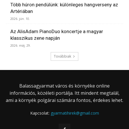
Több húron pendülünk: különleges hangverseny az
Artériában
2026. jún. 10.
Az AlisAdam PianoDuo koncertje a magyar
klasszikus zene napján
2026. máj. 29.
Továbbiak
Balassagyarmat város és környéke online
információs, közéleti portálja. Itt mindent megtalál,
ami a környék polgárai számára fontos, érdekes lehet.
Kapcsolat:
gyarmatihirek@gmail.com