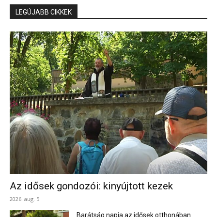
LEGÚJABB CIKKEK
Az idősek gondozói: kinyújtott kezek
2026. aug. 5.
Barátság napja az idősek otthonában