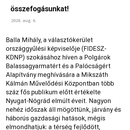
összefogásunkat!
2026. aug. 6.
Balla Mihály, a választókerület
országgyűlési képviselője (FIDESZ-
KDNP) szokásához híven a Polgárok
Balassagyarmatért és a Palócságért
Alapítvány meghívására a Mikszáth
Kálmán Művelődési Központban több
száz fős publikum előtt értékelte
Nyugat-Nógrád elmúlt éveit. Nagyon
nehéz időszak áll mögöttünk, járvány és
háborús gazdasági hatások, mégis
elmondhatjuk: a térség fejlődött,