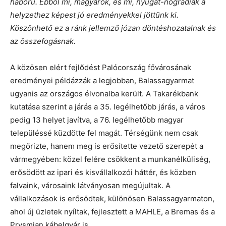
háború. Ebből mi, magyarok, és mi, nyugat-nógrádiak a
helyzethez képest jó eredményekkel jöttünk ki.
Köszönhető ez a ránk jellemző józan döntéshozatalnak és
az összefogásnak.
A közösen elért fejlődést Palócország fővárosának
eredményei példázzák a legjobban, Balassagyarmat
ugyanis az országos élvonalba került. A Takarékbank
kutatása szerint a járás a 35. legélhetőbb járás, a város
pedig 13 helyet javítva, a 76. legélhetőbb magyar
településsé küzdötte fel magát. Térségünk nem csak
megőrizte, hanem meg is erősítette vezető szerepét a
vármegyében: közel felére csökkent a munkanélküliség,
erősödött az ipari és kisvállalkozói háttér, és közben
falvaink, városaink látványosan megújultak. A
vállalkozások is erősödtek, különösen Balassagyarmaton,
ahol új üzletek nyíltak, fejlesztett a MAHLE, a Bremas és a
Prysmian kábelgyár is.