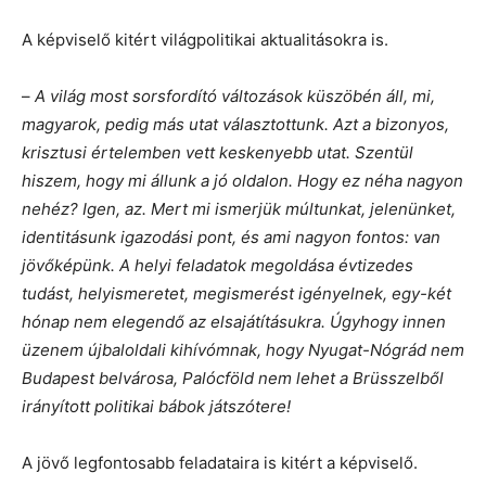
A képviselő kitért világpolitikai aktualitásokra is.
–
A világ most sorsfordító változások küszöbén áll, mi,
magyarok, pedig más utat választottunk. Azt a bizonyos,
krisztusi értelemben vett keskenyebb utat. Szentül
hiszem, hogy mi állunk a jó oldalon. Hogy ez néha nagyon
nehéz? Igen, az. Mert mi ismerjük múltunkat, jelenünket,
identitásunk igazodási pont, és ami nagyon fontos: van
jövőképünk. A helyi feladatok megoldása évtizedes
tudást, helyismeretet, megismerést igényelnek, egy-két
hónap nem elegendő az elsajátításukra. Úgyhogy innen
üzenem újbaloldali kihívómnak, hogy Nyugat-Nógrád nem
Budapest belvárosa, Palócföld nem lehet a Brüsszelből
irányított politikai bábok játszótere!
A jövő legfontosabb feladataira is kitért a képviselő.