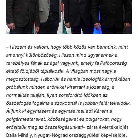
–
Hiszem és vallom, hogy több közös van bennünk, mint
amennyi különbözőség. Hiszen mind ugyanannak a
terebélyes fának az ágai vagyunk, amely fa Palócország
éltető földjéből táplálkozik. A világban most nagy a
megosztottság. Háborúk és hamis ideológiák árnyékában
próbálunk minden erőnkkel kitartani a józanság, a
normalitás talaján. Ilyen sorsfordító időkben az
összefogás fogalma a szokottnál is jobban felértékelődik.
Álljunk ki egymásért és egymás mellett! Kérem a
polgármestereket, közösségeket és polgárokat, hogy
erősítsük meg az összefogásunkat!
– zárta évértékelőjét
Balla Mihály, Nyugat-Nógrád országgyűlési képviselője.