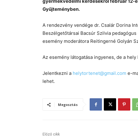
gyermekvédelmi kérdésekről február 12-én,
Gyűjteményben.
A rendezvény vendége dr. Csalár Dorina Int
Beszélgetőtársai Bacsúr Szilvia pedagógus 
esemény moderátora Reitingerné Golyán Sz
Az esemény látogatása ingyenes, de a hely 
Jelentkezni a
helytortenet@gmail.com
e-ma
lehet.
Megosztás
Előző cikk