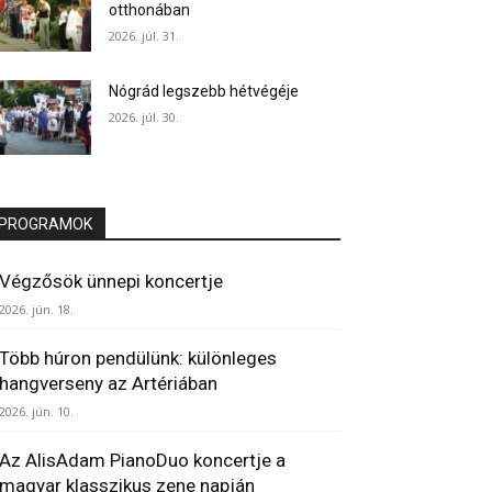
otthonában
2026. júl. 31.
Nógrád legszebb hétvégéje
2026. júl. 30.
PROGRAMOK
Végzősök ünnepi koncertje
2026. jún. 18.
Több húron pendülünk: különleges
hangverseny az Artériában
2026. jún. 10.
Az AlisAdam PianoDuo koncertje a
magyar klasszikus zene napján