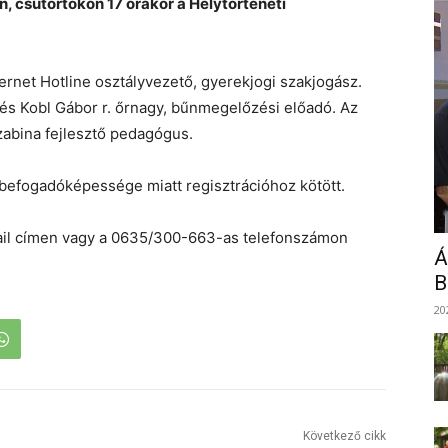
 csütörtökön 17 órakor a Helytörténeti
ernet Hotline osztályvezető, gyerekjogi szakjogász.
és Kobl Gábor r. őrnagy, bűnmegelőzési előadó. Az
abina fejlesztő pedagógus.
befogadóképessége miatt regisztrációhoz kötött.
il címen vagy a 0635/300-663-as telefonszámon
Á
B
20
Következő cikk