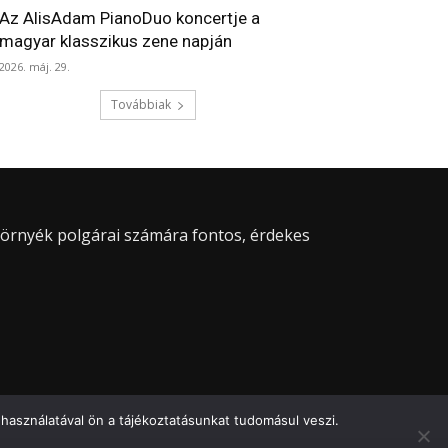
Az AlisAdam PianoDuo koncertje a
magyar klasszikus zene napján
2026. máj. 29.
Továbbiak
 környék polgárai számára fontos, érdekes
használatával ön a tájékoztatásunkat tudomásul veszi.