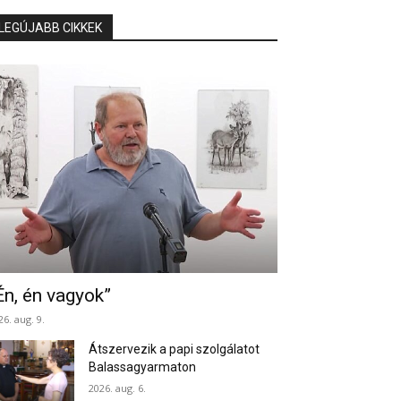
LEGÚJABB CIKKEK
Én, én vagyok”
26. aug. 9.
Átszervezik a papi szolgálatot
Balassagyarmaton
2026. aug. 6.