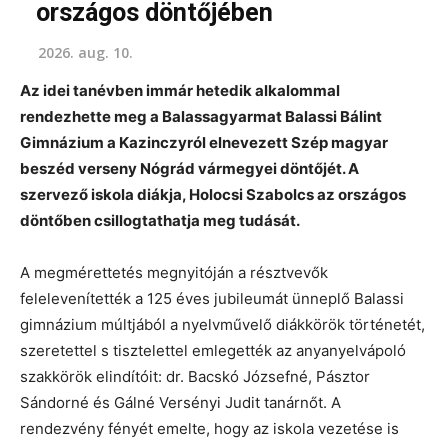
országos döntőjében
2026. aug. 10.
Az idei tanévben immár hetedik alkalommal
rendezhette meg a Balassagyarmat Balassi Bálint
Gimnázium a Kazinczyról elnevezett Szép magyar
beszéd verseny Nógrád vármegyei döntőjét. A
szervező iskola diákja, Holocsi Szabolcs az országos
döntőben csillogtathatja meg tudását.
A megmérettetés megnyitóján a résztvevők
felelevenítették a 125 éves jubileumát ünneplő Balassi
gimnázium múltjából a nyelvművelő diákkörök történetét,
szeretettel s tisztelettel emlegették az anyanyelvápoló
szakkörök elindítóit: dr. Bacskó Józsefné, Pásztor
Sándorné és Gálné Versényi Judit tanárnőt. A
rendezvény fényét emelte, hogy az iskola vezetése is