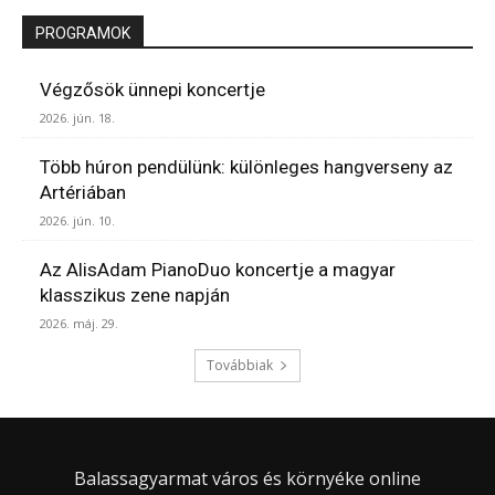
PROGRAMOK
Végzősök ünnepi koncertje
2026. jún. 18.
Több húron pendülünk: különleges hangverseny az
Artériában
2026. jún. 10.
Az AlisAdam PianoDuo koncertje a magyar
klasszikus zene napján
2026. máj. 29.
Továbbiak
Balassagyarmat város és környéke online