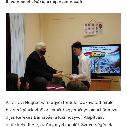
figyelemmel kísérte a nap eseményeit.
Az ez évi Nógrád vármegyei forduló szakavatott bíráló
bizottságának elnöke immár hagyományosan a Lőrincze-
díjas Kerekes Barnabás, a Kazinczy-díj Alapítvány
elnökhelyettese, az Anyanyelvápolók Szövetségének