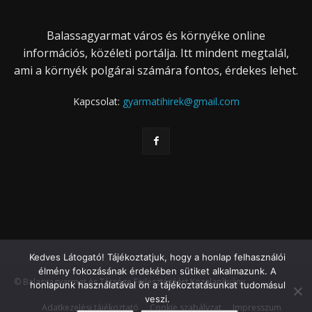
Balassagyarmat város és környéke online
információs, közéleti portálja. Itt mindent megtalál,
ami a környék polgárai számára fontos, érdekes lehet.
Kapcsolat:
gyarmatihirek@gmail.com
Kedves Látogató! Tájékoztatjuk, hogy a honlap felhasználói
élmény fokozásának érdekében sütiket alkalmazunk. A
© Balassagyarmat és Térsége Fejlesztéséért Közalapítvány
honlapunk használatával ön a tájékoztatásunkat tudomásul
veszi.
Adatkezelési tájékoztató
Cookie szabályzat
Impresszum