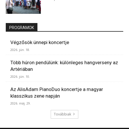
PROGRAMOK
Végzősök ünnepi koncertje
2026. jún. 18.
Több húron pendülünk: különleges hangverseny az
Artériában
2026. jún. 10.
Az AlisAdam PianoDuo koncertje a magyar
klasszikus zene napján
2026. máj. 29.
Továbbiak