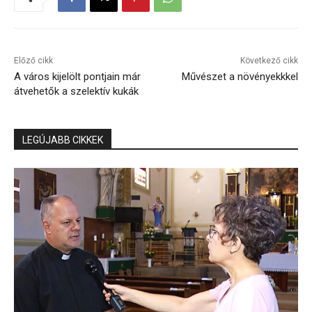
Előző cikk
Következő cikk
A város kijelölt pontjain már
Művészet a növényekkkel
átvehetők a szelektív kukák
LEGÚJABB CIKKEK