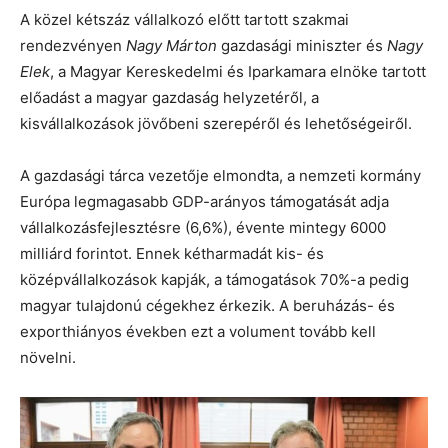
A közel kétszáz vállalkozó előtt tartott szakmai
rendezvényen
Nagy Márton
gazdasági miniszter és
Nagy
Elek
, a Magyar Kereskedelmi és Iparkamara elnöke tartott
előadást a magyar gazdaság helyzetéről, a
kisvállalkozások jövőbeni szerepéről és lehetőségeiről.
A gazdasági tárca vezetője elmondta, a nemzeti kormány
Európa legmagasabb GDP-arányos támogatását adja
vállalkozásfejlesztésre (6,6%), évente mintegy 6000
milliárd forintot. Ennek kétharmadát kis- és
középvállalkozások kapják, a támogatások 70%-a pedig
magyar tulajdonú cégekhez érkezik. A beruházás- és
exporthiányos években ezt a volument tovább kell
növelni.