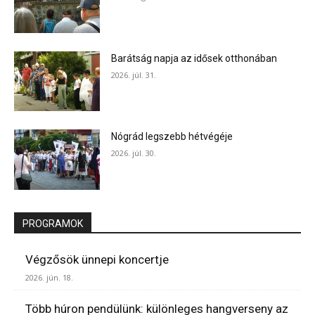
Barátság napja az idősek otthonában
2026. júl. 31.
Nógrád legszebb hétvégéje
2026. júl. 30.
PROGRAMOK
Végzősök ünnepi koncertje
2026. jún. 18.
Több húron pendülünk: különleges hangverseny az