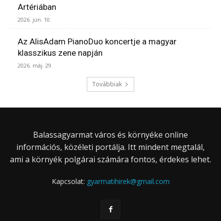
Artériában
2026. jún. 10.
Az AlisAdam PianoDuo koncertje a magyar
klasszikus zene napján
2026. máj. 29.
Továbbiak
Balassagyarmat város és környéke online
információs, közéleti portálja. Itt mindent megtalál,
ami a környék polgárai számára fontos, érdekes lehet.
Kapcsolat:
gyarmatihirek@gmail.com