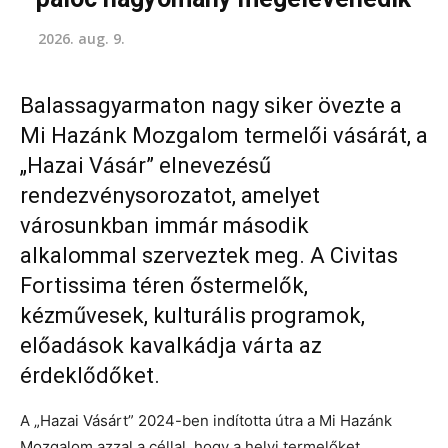
2026. aug. 9.
Balassagyarmaton nagy siker övezte a
Mi Hazánk Mozgalom termelői vásárát, a
„Hazai Vásár” elnevezésű
rendezvénysorozatot, amelyet
városunkban immár második
alkalommal szerveztek meg. A Civitas
Fortissima téren őstermelők,
kézművesek, kulturális programok,
előadások kavalkádja várta az
érdeklődőket.
A „Hazai Vásárt” 2024-ben indította útra a Mi Hazánk
Mozgalom azzal a céllal, hogy a helyi termelőket