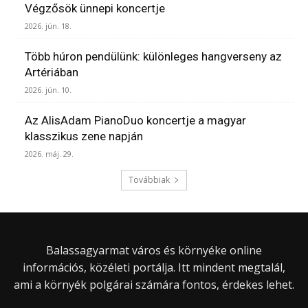
Végzősök ünnepi koncertje
2026. jún. 18.
Több húron pendülünk: különleges hangverseny az
Artériában
2026. jún. 10.
Az AlisAdam PianoDuo koncertje a magyar
klasszikus zene napján
2026. máj. 29.
Továbbiak
Balassagyarmat város és környéke online
információs, közéleti portálja. Itt mindent megtalál,
ami a környék polgárai számára fontos, érdekes lehet.