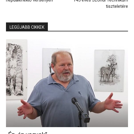
népdaléneklő versenyen
145 éves Szondi Technikum
tiszteletére
LEGÚJABB CIKKEK