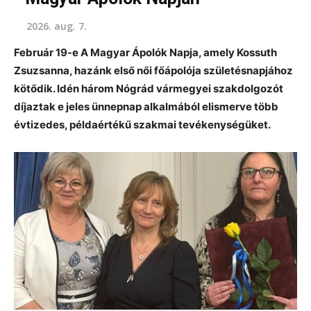
2026. aug. 7.
Február 19-e A Magyar Ápolók Napja, amely Kossuth
Zsuzsanna, hazánk első női főápolója születésnapjához
kötődik. Idén három Nógrád vármegyei szakdolgozót
díjaztak e jeles ünnepnap alkalmából elismerve több
évtizedes, példaértékű szakmai tevékenységüket.