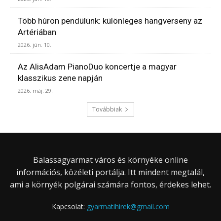
Több húron pendülünk: különleges hangverseny az
Artériában
2026. jún. 10.
Az AlisAdam PianoDuo koncertje a magyar
klasszikus zene napján
2026. máj. 29.
Továbbiak
Balassagyarmat város és környéke online
információs, közéleti portálja. Itt mindent megtalál,
ami a környék polgárai számára fontos, érdekes lehet.
Kapcsolat:
gyarmatihirek@gmail.com