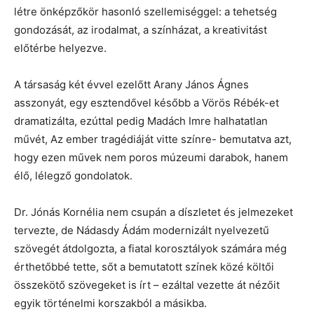
létre önképzőkör hasonló szellemiséggel: a tehetség
gondozását, az irodalmat, a színházat, a kreativitást
előtérbe helyezve.
A társaság két évvel ezelőtt Arany János Ágnes
asszonyát, egy esztendővel később a Vörös Rébék-et
dramatizálta, ezúttal pedig Madách Imre halhatatlan
művét, Az ember tragédiáját vitte színre- bemutatva azt,
hogy ezen művek nem poros múzeumi darabok, hanem
élő, lélegző gondolatok.
Dr. Jónás Kornélia nem csupán a díszletet és jelmezeket
tervezte, de Nádasdy Ádám modernizált nyelvezetű
szövegét átdolgozta, a fiatal korosztályok számára még
érthetőbbé tette, sőt a bemutatott színek közé költői
összekötő szövegeket is írt – ezáltal vezette át nézőit
egyik történelmi korszakból a másikba.