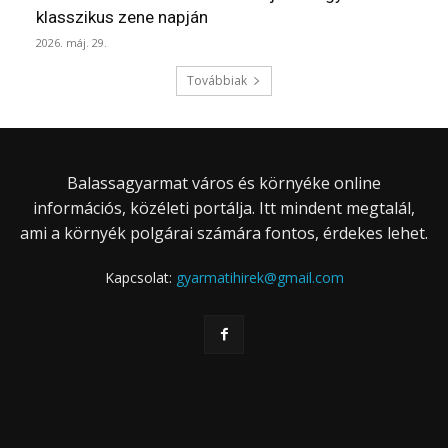
klasszikus zene napján
2026. máj. 29.
Továbbiak
Balassagyarmat város és környéke online
információs, közéleti portálja. Itt mindent megtalál,
ami a környék polgárai számára fontos, érdekes lehet.
Kapcsolat:
gyarmatihirek@gmail.com