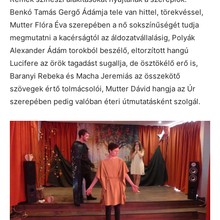
Benkó Tamás Gergő Ádámja tele van hittel, törekvéssel,
Mutter Flóra Éva szerepében a nő sokszínűségét tudja
megmutatni a kacérságtól az áldozatvállalásig, Polyák
Alexander Ádám torokból beszélő, eltorzított hangú
Lucifere az örök tagadást sugallja, de ösztökélő erő is,
Baranyi Rebeka és Macha Jeremiás az összekötő
szövegek értő tolmácsolói, Mutter Dávid hangja az Úr
szerepében pedig valóban éteri útmutatásként szolgál.