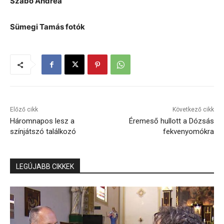
Szabó Andrea
Sümegi Tamás fotók
Előző cikk
Következő cikk
Háromnapos lesz a
Éremeső hullott a Dózsás
színjátszó találkozó
fekvenyomókra
LEGÚJABB CIKKEK