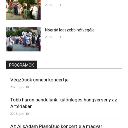
2026. júl. 31.
Nógrád legszebb hétvégéje
2026. júl. 30.
PROGRAMOK
Végzősök ünnepi koncertje
2026. jún. 18.
Több húron pendülünk: különleges hangverseny az
Artériában
2026. jún. 10.
Az AlisAdam PianoDuo koncertje a magyar