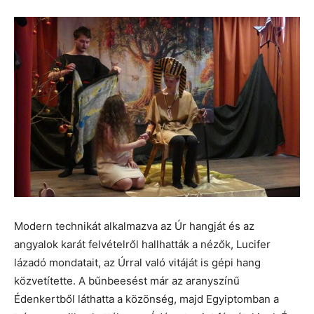
Modern technikát alkalmazva az Úr hangját és az
angyalok karát felvételről hallhatták a nézők, Lucifer
lázadó mondatait, az Úrral való vitáját is gépi hang
közvetítette. A bűnbeesést már az aranyszínű
Édenkertből láthatta a közönség, majd Egyiptomban a