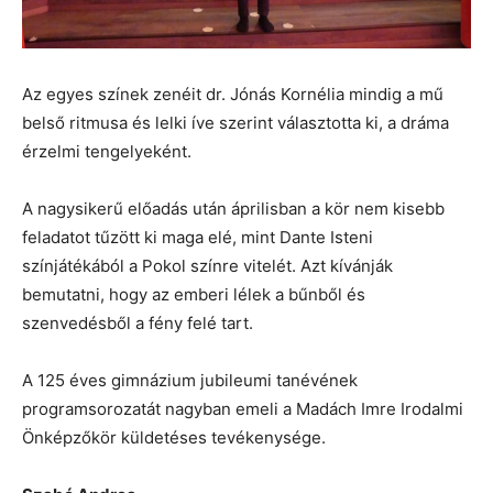
Az egyes színek zenéit dr. Jónás Kornélia mindig a mű
belső ritmusa és lelki íve szerint választotta ki, a dráma
érzelmi tengelyeként.
A nagysikerű előadás után áprilisban a kör nem kisebb
feladatot tűzött ki maga elé, mint Dante Isteni
színjátékából a Pokol színre vitelét. Azt kívánják
bemutatni, hogy az emberi lélek a bűnből és
szenvedésből a fény felé tart.
A 125 éves gimnázium jubileumi tanévének
programsorozatát nagyban emeli a Madách Imre Irodalmi
Önképzőkör küldetéses tevékenysége.