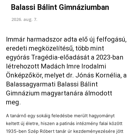
Balassi Bálint Gimnáziumban
2026. aug. 7.
Immár harmadszor adta elő új felfogású,
eredeti megközelítésű, több mint
egyórás Tragédia-előadását a 2023-ban
létrehozott Madách Imre Irodalmi
Önképzőkör, melyet dr. Jónás Kornélia, a
Balassagyarmati Balassi Bálint
Gimnázium magyartanára álmodott
meg.
A tanárnő egy sokáig feledésbe merült hagyományt
keltett új életre, hiszen a patinás intézmény falai között
1935-ben Szép Róbert tanár úr kezdeményezésére jött