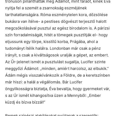
trónuson pillanthatták meg Ádámot, mint fáraót, kinek Éva
nyitja fel a szemét a zsarnokság eszméjének
tarthatatlanságára. Róma eszménytelen kora, dőzsölése
bukásra van ítélve- a pestises dögvészt terjesztő halott
megcsókolásával pusztul az egész birodalom is. A párizsi
szín forradalmiságát, hitét a tömegek pusztítják el- hogy
eljussunk egy törpe, kisstílű korba, Prágába, ahol a
tudományt ítélik halálra. Londonban már csak a pénz
irányít, s csak a kiváltságosok uralják a gépet, az embert.
Az Űr-jelenet ismét a pusztulást sugallja, Lucifer szinte
meggyőzi Ádámot: „minden, amiért harcolsz, az elbukik.”
Ádám mégis visszakívánkozik a Földre, de a keretszínben
már hiszi: a halál a végállomás. Bár Lucifer
öngyilkosságra biztatja, Éva bevallja, hogy gyermeket vár,
s az Úr ismét kihangosítva üzen a Mennyből: „Ember
küzdj és bízva bízzál!”
Remek színészi alakításokat nyújtanak a szereplők: