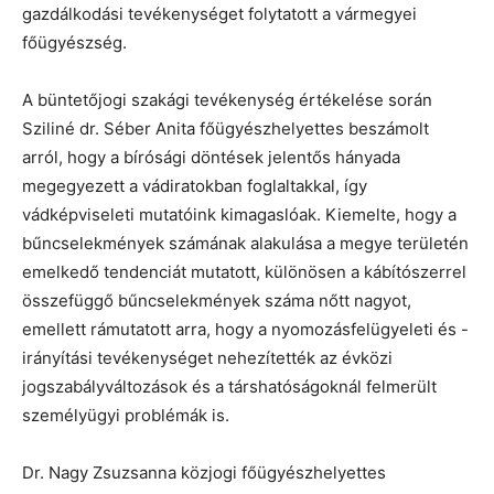
gazdálkodási tevékenységet folytatott a vármegyei
főügyészség.
A büntetőjogi szakági tevékenység értékelése során
Sziliné dr. Séber Anita főügyészhelyettes beszámolt
arról, hogy a bírósági döntések jelentős hányada
megegyezett a vádiratokban foglaltakkal, így
vádképviseleti mutatóink kimagaslóak. Kiemelte, hogy a
bűncselekmények számának alakulása a megye területén
emelkedő tendenciát mutatott, különösen a kábítószerrel
összefüggő bűncselekmények száma nőtt nagyot,
emellett rámutatott arra, hogy a nyomozásfelügyeleti és -
irányítási tevékenységet nehezítették az évközi
jogszabályváltozások és a társhatóságoknál felmerült
személyügyi problémák is.
Dr. Nagy Zsuzsanna közjogi főügyészhelyettes