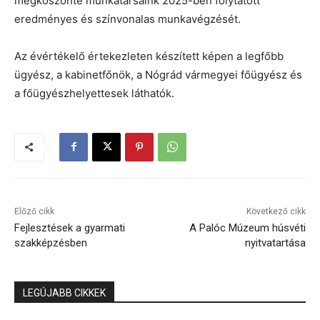
megköszönte munkatársaink 2025-ben folytatott
eredményes és színvonalas munkavégzését.
Az évértékelő értekezleten készített képen a legfőbb
ügyész, a kabinetfőnök, a Nógrád vármegyei főügyész és
a főügyészhelyettesek láthatók.
Előző cikk
Következő cikk
Fejlesztések a gyarmati
A Palóc Múzeum húsvéti
szakképzésben
nyitvatartása
LEGÚJABB CIKKEK