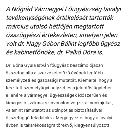
A Nógrád Vármegyei Főügyészség tavalyi
tevékenységének értékelését tartották
március utolsó hétfőjén megtartott
összügyészi értekezleten, amelyen jelen
volt dr. Nagy Gábor Bálint legfőbb ügyész
és kabinetfőnöke, dr. Palkó Dóra is.
Dr. Bóna Gyula István főügyész beszámolójában
összefoglalta a szervezet előző évének legfőbb
személyzeti és gazdasági mutatóit. Kiemelte, hogy a
feszített személyügyi helyzet és a jelentős ügyteher
ellenére a vármegyei ügyészségek időszerűen és
kimagasló szakmai színvonalon végzik a munkájukat,
valamint rámutatott az utánpótlás biztosításával
összefüggő feladatokra. Megjegyezte, hogy a tavalyi
évben is takarékosságra törekvő, kiegyensúlyozott