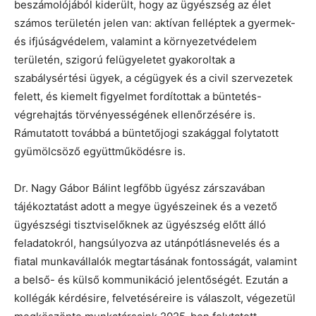
beszámolójából kiderült, hogy az ügyészség az élet
számos területén jelen van: aktívan felléptek a gyermek-
és ifjúságvédelem, valamint a környezetvédelem
területén, szigorú felügyeletet gyakoroltak a
szabálysértési ügyek, a cégügyek és a civil szervezetek
felett, és kiemelt figyelmet fordítottak a büntetés-
végrehajtás törvényességének ellenőrzésére is.
Rámutatott továbbá a büntetőjogi szakággal folytatott
gyümölcsöző együttműködésre is.
Dr. Nagy Gábor Bálint legfőbb ügyész zárszavában
tájékoztatást adott a megye ügyészeinek és a vezető
ügyészségi tisztviselőknek az ügyészség előtt álló
feladatokról, hangsúlyozva az utánpótlásnevelés és a
fiatal munkavállalók megtartásának fontosságát, valamint
a belső- és külső kommunikáció jelentőségét. Ezután a
kollégák kérdésire, felvetéséreire is válaszolt, végezetül