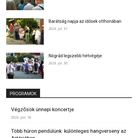
Barátság napja az idősek otthonában
2026. júl. 31.
Nógrád legszebb hétvégéje
2026. júl. 30.
PROGRAMOK
Végzősök ünnepi koncertje
2026. jún. 18.
Több húron pendülünk: különleges hangverseny az