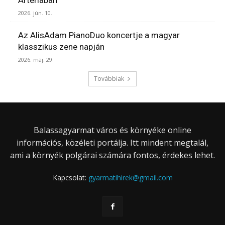
Artériában
2026. jún. 10.
Az AlisAdam PianoDuo koncertje a magyar
klasszikus zene napján
2026. máj. 29.
Továbbiak
Balassagyarmat város és környéke online
információs, közéleti portálja. Itt mindent megtalál,
ami a környék polgárai számára fontos, érdekes lehet.
Kapcsolat:
gyarmatihirek@gmail.com