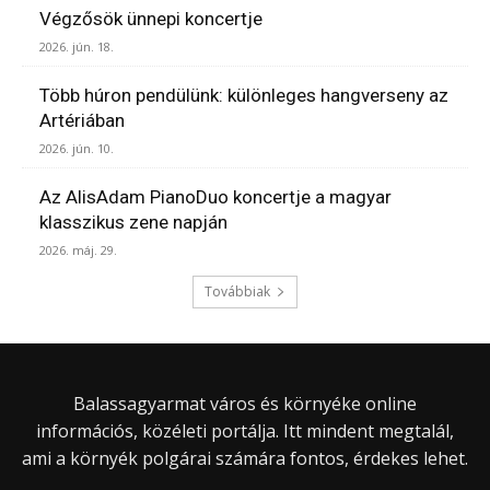
Végzősök ünnepi koncertje
2026. jún. 18.
Több húron pendülünk: különleges hangverseny az
Artériában
2026. jún. 10.
Az AlisAdam PianoDuo koncertje a magyar
klasszikus zene napján
2026. máj. 29.
Továbbiak
Balassagyarmat város és környéke online
információs, közéleti portálja. Itt mindent megtalál,
ami a környék polgárai számára fontos, érdekes lehet.