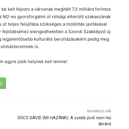
 kell fejezni a városnak megítélt 7,5 milliárd forintos
z M2-es gyorsforgalmi út rétsági elkerülő szakaszának
út teljes felújítása szükséges a mobilitás javításával
r fejlődéséhez elengedhetetlen a Szondi Szakképző új
g legjelentősebb kulturális beruházásaként pedig meg
 Színházteremnek is.
 egyre jobb helynek kell lennie!
Következő cikk
DÓCS DÁVID (MI HAZÁNK): A szebb jövő nem hiú
ábránd