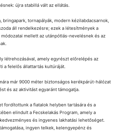
nek: újra stabillá vált az ellátás.
ya, bringapark, tornapályák, modern kézilabdacsarnok,
zoda áll rendelkezésre; ezek a létesítmények a
 módozatai mellett az utánpótlás-nevelésnek és az
ak.
ly létrehozásával, amely egyrészt előrelépés az
a felelős állattartás kultúráját.
 mára már 9000 méter biztonságos kerékpárút-hálózat
st és az aktivitást egyaránt támogatja.
 fordítottunk a fiatalok helyben tartására és a
kében elindult a Fecskelakás Program, amely a
kedvezményes és ingyenes lakhatási lehetőséget.
 támogatása, ingyen telkek, kelengyepénz és