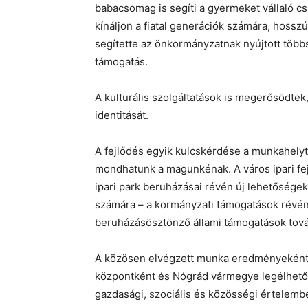
babacsomag is segíti a gyermeket vállaló c
kínáljon a fiatal generációk számára, hoss
segítette az önkormányzatnak nyújtott többs
támogatás.
A kulturális szolgáltatások is megerősödtek,
identitását.
A fejlődés egyik kulcskérdése a munkahelyt
mondhatunk a magunkénak. A város ipari fej
ipari park beruházásai révén új lehetőségek
számára – a kormányzati támogatások révén
beruházásösztönző állami támogatások tov
A közösen elvégzett munka eredményeként
központként és Nógrád vármegye legélhető
gazdasági, szociális és közösségi értelemben