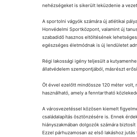
nehézségeket is sikerült leküzdenie a vezetés
A sportolni vágyók számára új atlétikai pál
Honvédelmi Sportközpont, valamint új tanus
szabadidő hasznos eltöltésének lehetséges
egészséges életmódnak is új lendületet adn
Régi lakossági igény teljesült a kutyamenhe
állatvédelem szempontjából, másrészt erősíti 
Öt évvel ezelőtt mindössze 120 méter volt,
használható, amely a fenntartható közlekedé
A városvezetéssel közösen kiemelt figyelmet
családalapítás ösztönzésére is. Ennek érde
hiányszakmában dolgozók számára biztosít 
Ezzel párhuzamosan az első lakáshoz jutás