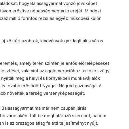
saládokat, hogy Balassagyarmat vonzó jövőképet
zútávon erősítve népességmegtartó erejét. Mindezt
záz millió forintos rezsi és egyéb működési külön
 új köztéri szobrok, kiadványok gazdagítják a város
eremtés, amely terén szintén jelentős előrelépéseket
lesztései, valamint az agglomerációhoz tartozó szügyi
 nyíltak meg a helyi és környékbeli munkavállalók
 is tovább erősödött Nyugat-Nógrád gazdasága. A
ább növelték a térség versenyképességét.
 Balassagyarmat ma már nem csupán járási
bb városaként tölt be meghatározó szerepet, hanem
 is az országos átlag feletti teljesítményt nyújt.