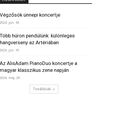
Végzősök ünnepi koncertje
2026. jún. 18.
Több húron pendülünk: különleges
hangverseny az Artériában
2026. jún. 10.
Az AlisAdam PianoDuo koncertje a
magyar klasszikus zene napján
2026. máj. 29.
Továbbiak