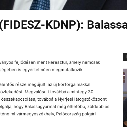
(FIDESZ-KDNP): Balassa
tványos fejlődésen ment keresztül, amely nemcsak
őségében is egyértelműen megmutatkozik.
jelentős része megújult, az új körforgalmakkal
özlekedést. Megvalósult továbbá a mintegy 30
s összekapcsolása, továbbá a Nyírjesi látogatóközpont
zolgálja, hogy Balassagyarmat még élhetőbb, zöldebb és
rténelmi vármegyeszékhely, Palócország polgári