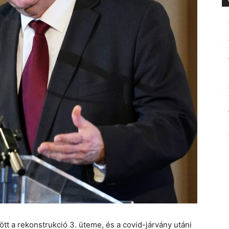
tt a rekonstrukció 3. üteme, és a covid-járvány utáni