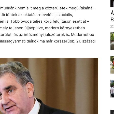
 munkánk nem állt meg a közterületek megújításánál.
Á
örténtek az oktatási-nevelési, szociális,
B
n is. Több óvoda teljes körű felújításon esett át –
20
amely teljesen újjáépülve, modern környezetben
területi és az intézményi játszóterek is. Modernebbé
 balassagyarmati diákok ma már korszerűbb, 21. századi