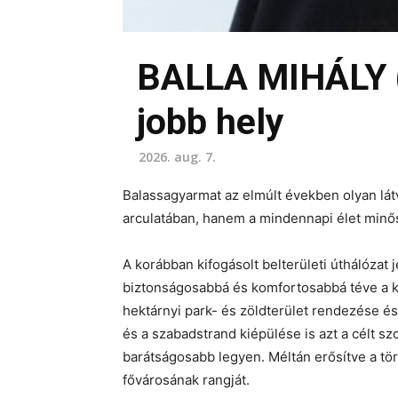
BALLA MIHÁLY 
jobb hely
2026. aug. 7.
Balassagyarmat az elmúlt években olyan lá
arculatában, hanem a mindennapi élet min
A korábban kifogásolt belterületi úthálózat 
biztonságosabbá és komfortosabbá téve a k
hektárnyi park- és zöldterület rendezése é
és a szabadstrand kiépülése is azt a célt s
barátságosabb legyen. Méltán erősítve a tö
fővárosának rangját.