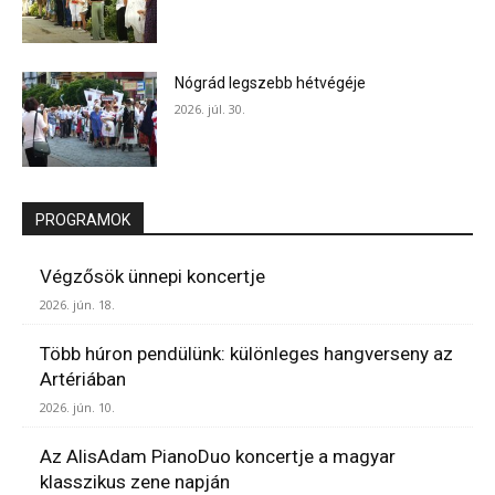
Nógrád legszebb hétvégéje
2026. júl. 30.
PROGRAMOK
Végzősök ünnepi koncertje
2026. jún. 18.
Több húron pendülünk: különleges hangverseny az
Artériában
2026. jún. 10.
Az AlisAdam PianoDuo koncertje a magyar
klasszikus zene napján