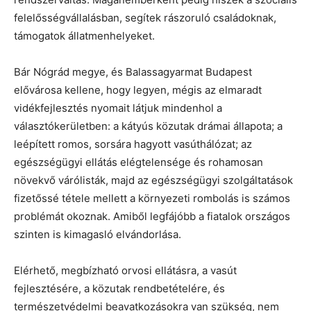
felelősségvállalásban, segítek rászoruló családoknak,
támogatok állatmenhelyeket.
Bár Nógrád megye, és Balassagyarmat Budapest
elővárosa kellene, hogy legyen, mégis az elmaradt
vidékfejlesztés nyomait látjuk mindenhol a
választókerületben: a kátyús közutak drámai állapota; a
leépített romos, sorsára hagyott vasúthálózat; az
egészségügyi ellátás elégtelensége és rohamosan
növekvő várólisták, majd az egészségügyi szolgáltatások
fizetőssé tétele mellett a környezeti rombolás is számos
problémát okoznak. Amiből legfájóbb a fiatalok országos
szinten is kimagasló elvándorlása.
Elérhető, megbízható orvosi ellátásra, a vasút
fejlesztésére, a közutak rendbetételére, és
természetvédelmi beavatkozásokra van szükség, nem