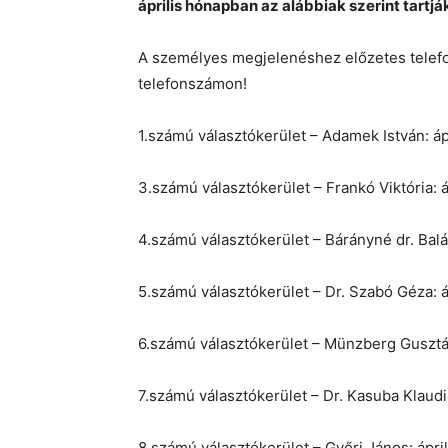
április hónapban az alábbiak szerint tartj
A személyes megjelenéshez előzetes telef
telefonszámon!
1.számú választókerület – Adamek István: áp
3.számú választókerület – Frankó Viktória: á
4.számú választókerület – Bárányné dr. Baláz
5.számú választókerület – Dr. Szabó Géza: á
6.számú választókerület – Münzberg Gusztáv:
7.számú választókerület – Dr. Kasuba Klaudia
8.számú választókerület – Győri János: ápril