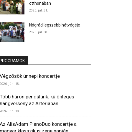
otthonában
2026. júl. 31.
Nógrád legszebb hétvégéje
2026. júl. 30.
PROGRAMOK
Végzősök ünnepi koncertje
2026. jún. 18.
Több húron pendülünk: különleges
hangverseny az Artériában
2026. jún. 10.
Az AlisAdam PianoDuo koncertje a
magyar klasszikus zene napján