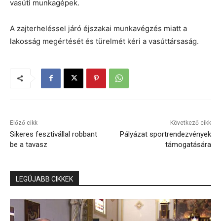
vasúti munkagépek.
A zajterheléssel járó éjszakai munkavégzés miatt a
lakosság megértését és türelmét kéri a vasúttársaság.
Előző cikk
Következő cikk
Sikeres fesztivállal robbant
Pályázat sportrendezvények
be a tavasz
támogatására
LEGÚJABB CIKKEK