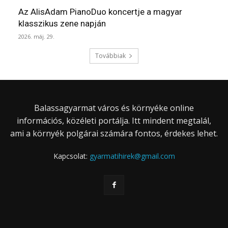
Az AlisAdam PianoDuo koncertje a magyar
klasszikus zene napján
2026. máj. 29.
Továbbiak
Balassagyarmat város és környéke online
információs, közéleti portálja. Itt mindent megtalál,
ami a környék polgárai számára fontos, érdekes lehet.
Kapcsolat:
gyarmatihirek@gmail.com