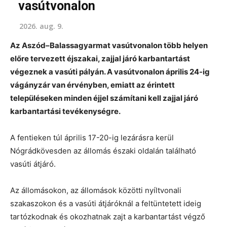
vasútvonalon
2026. aug. 9.
Az Aszód–Balassagyarmat vasútvonalon több helyen
előre tervezett éjszakai, zajjal járó karbantartást
végeznek a vasúti pályán. A vasútvonalon április 24-ig
vágányzár van érvényben, emiatt az érintett
településeken minden éjjel számítani kell zajjal járó
karbantartási tevékenységre.
A fentieken túl április 17-20-ig lezárásra kerül
Nógrádkövesden az állomás északi oldalán található
vasúti átjáró.
Az állomásokon, az állomások közötti nyíltvonali
szakaszokon és a vasúti átjáróknál a feltüntetett ideig
tartózkodnak és okozhatnak zajt a karbantartást végző