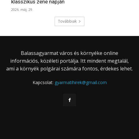
klasszikus zene napján
2026. máj. 29.
Továbbiak
Balassagyarmat város és környéke online
információs, közéleti portálja. Itt mindent megtalál,
ami a környék polgárai számára fontos, érdekes lehet.
Kapcsolat:
gyarmatihirek@gmail.com