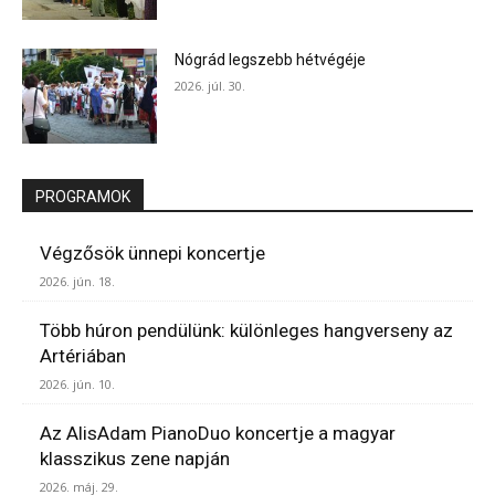
Nógrád legszebb hétvégéje
2026. júl. 30.
PROGRAMOK
Végzősök ünnepi koncertje
2026. jún. 18.
Több húron pendülünk: különleges hangverseny az
Artériában
2026. jún. 10.
Az AlisAdam PianoDuo koncertje a magyar
klasszikus zene napján
2026. máj. 29.