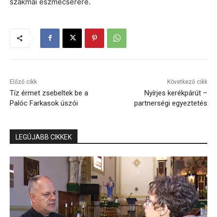
szakmai eszmecserére.
Előző cikk
Következő cikk
Tíz érmet zsebeltek be a
Nyírjes kerékpárút –
Palóc Farkasok úszói
partnerségi egyeztetés
LEGÚJABB CIKKEK