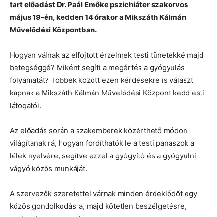
tart előadást Dr. Paál Emőke pszichiáter szakorvos
május 19-én, kedden 14 órakor a Mikszáth Kálmán
Művelődési Központban.
Hogyan válnak az elfojtott érzelmek testi tünetekké majd
betegséggé? Miként segíti a megértés a gyógyulás
folyamatát? Többek között ezen kérdésekre is választ
kapnak a Mikszáth Kálmán Művelődési Központ kedd esti
látogatói.
Az előadás során a szakemberek közérthető módon
világítanak rá, hogyan fordíthatók le a testi panaszok a
lélek nyelvére, segítve ezzel a gyógyító és a gyógyulni
vágyó közös munkáját.
A szervezők szeretettel várnak minden érdeklődőt egy
közös gondolkodásra, majd kötetlen beszélgetésre,