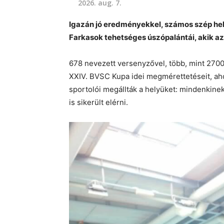
2026. aug. 7.
Igazán jó eredményekkel, számos szép hel
Farkasok tehetséges úszópalántái, akik az 
678 nevezett versenyzővel, több, mint 2700 r
XXIV. BVSC Kupa idei megmérettetéseit, ah
sportolói megállták a helyüket: mindenkinek
is sikerült elérni.