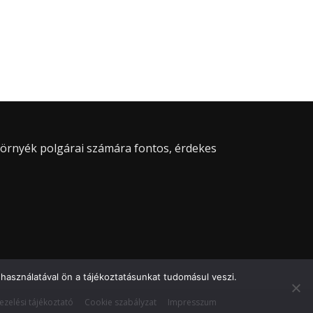
 környék polgárai számára fontos, érdekes
használatával ön a tájékoztatásunkat tudomásul veszi.
ezelési tájékoztató
Cookie szabályzat
Impresszum