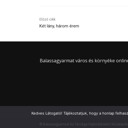
Előző cikk
Két lány, három érem
Balassagyarmat város és környéke online 
Kedves Látogató! Tájékoztatjuk, hogy a honlap felhas
© Balassagyarmat és Térsége Fejlesztéséért Közalapít