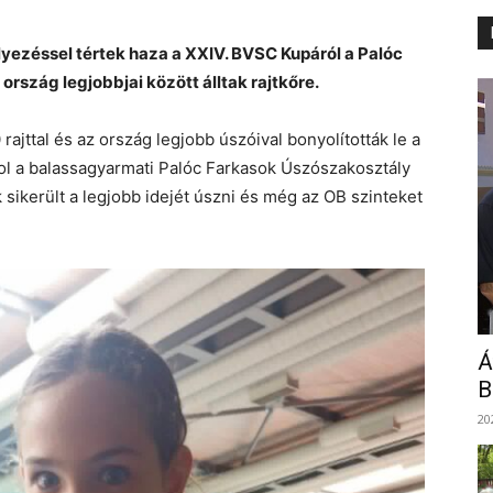
yezéssel tértek haza a XXIV. BVSC Kupáról a Palóc
ország legjobbjai között álltak rajtkőre.
ajttal és az ország legjobb úszóival bonyolították le a
ol a balassagyarmati Palóc Farkasok Úszószakosztály
 sikerült a legjobb idejét úszni és még az OB szinteket
Á
B
20