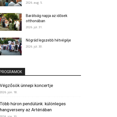
2026. aug. 5.
Barátság napja az idősek
otthonában
2026. júl. 31.
Nógrád legszebb hétvégéje
2026. júl. 30.
PROGRAMOK
Végzősök ünnepi koncertje
2026. jún. 18.
Több húron pendülünk: különleges
hangverseny az Artériában
2026. jún. 10.