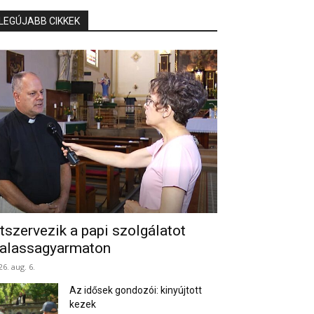
LEGÚJABB CIKKEK
tszervezik a papi szolgálatot
alassagyarmaton
26. aug. 6.
Az idősek gondozói: kinyújtott
kezek