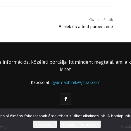
Következő cikk
A lélek és a test párbeszéde
információs, közéleti portálja. Itt mindent megtalál, ami a
lehet.
Kapcsolat:
gyarmatihirek@gmail.com
ználói élmény fokozásának érdekében sütiket alkalmazunk. A honlapunk 
Elfogadom
További információk
Adatk
vány