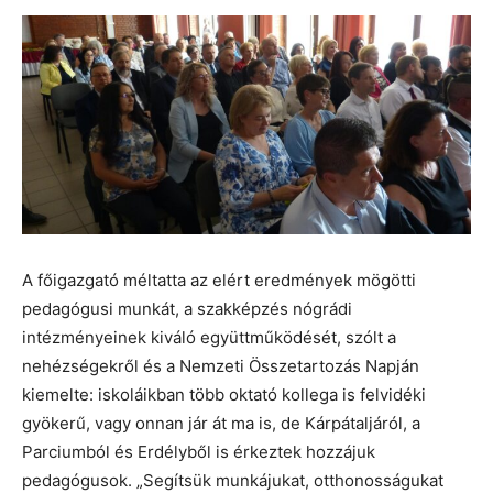
A főigazgató méltatta az elért eredmények mögötti
pedagógusi munkát, a szakképzés nógrádi
intézményeinek kiváló együttműködését, szólt a
nehézségekről és a Nemzeti Összetartozás Napján
kiemelte: iskoláikban több oktató kollega is felvidéki
gyökerű, vagy onnan jár át ma is, de Kárpátaljáról, a
Parciumból és Erdélyből is érkeztek hozzájuk
pedagógusok. „Segítsük munkájukat, otthonosságukat