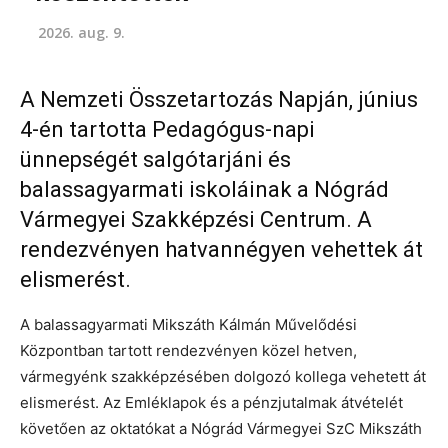
2026. aug. 9.
A Nemzeti Összetartozás Napján, június
4-én tartotta Pedagógus-napi
ünnepségét salgótarjáni és
balassagyarmati iskoláinak a Nógrád
Vármegyei Szakképzési Centrum. A
rendezvényen hatvannégyen vehettek át
elismerést.
A balassagyarmati Mikszáth Kálmán Művelődési
Központban tartott rendezvényen közel hetven,
vármegyénk szakképzésében dolgozó kollega vehetett át
elismerést. Az Emléklapok és a pénzjutalmak átvételét
követően az oktatókat a Nógrád Vármegyei SzC Mikszáth