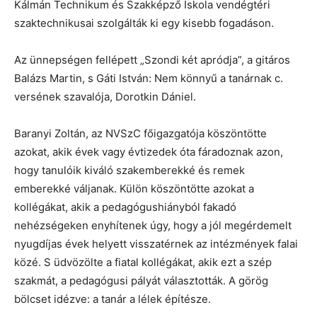
Kálmán Technikum és Szakképző Iskola vendégtéri
szaktechnikusai szolgálták ki egy kisebb fogadáson.
Az ünnepségen fellépett „Szondi két apródja”, a gitáros
Balázs Martin, s Gáti István: Nem könnyű a tanárnak c.
versének szavalója, Dorotkin Dániel.
Baranyi Zoltán, az NVSzC főigazgatója köszöntötte
azokat, akik évek vagy évtizedek óta fáradoznak azon,
hogy tanulóik kiváló szakemberekké és remek
emberekké váljanak. Külön köszöntötte azokat a
kollégákat, akik a pedagógushiányból fakadó
nehézségeken enyhítenek úgy, hogy a jól megérdemelt
nyugdíjas évek helyett visszatérnek az intézmények falai
közé. S üdvözölte a fiatal kollégákat, akik ezt a szép
szakmát, a pedagógusi pályát választották. A görög
bölcset idézve: a tanár a lélek építésze.