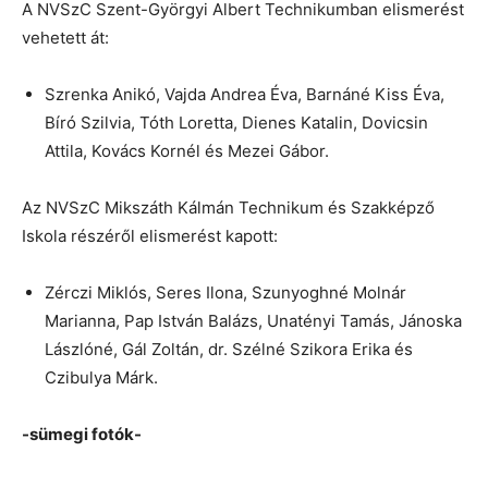
A NVSzC Szent-Györgyi Albert Technikumban elismerést
vehetett át:
Szrenka Anikó, Vajda Andrea Éva, Barnáné Kiss Éva,
Bíró Szilvia, Tóth Loretta, Dienes Katalin, Dovicsin
Attila, Kovács Kornél és Mezei Gábor.
Az NVSzC Mikszáth Kálmán Technikum és Szakképző
Iskola részéről elismerést kapott:
Zérczi Miklós, Seres Ilona, Szunyoghné Molnár
Marianna, Pap István Balázs, Unatényi Tamás, Jánoska
Lászlóné, Gál Zoltán, dr. Szélné Szikora Erika és
Czibulya Márk.
-sümegi fotók-