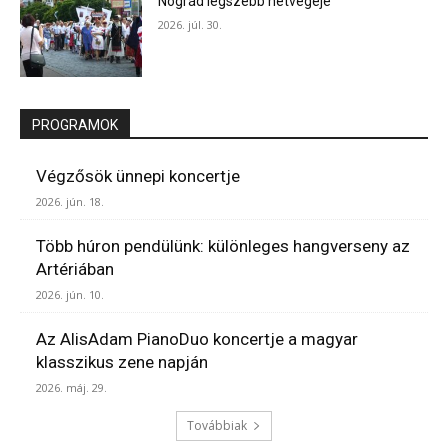
Nógrád legszebb hétvégéje
2026. júl. 30.
PROGRAMOK
Végzősök ünnepi koncertje
2026. jún. 18.
Több húron pendülünk: különleges hangverseny az
Artériában
2026. jún. 10.
Az AlisAdam PianoDuo koncertje a magyar
klasszikus zene napján
2026. máj. 29.
Továbbiak