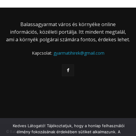
Balassagyarmat város és környéke online
információs, közéleti portálja. Itt mindent megtalál,
ami a környék polgárai számára fontos, érdekes lehet.
Kapcsolat:
gyarmatihirek@gmail.com
Kedves Látogató! Tájékoztatjuk, hogy a honlap felhasználói
© Balassagyarmat és Térsége Fejlesztéséért Közalapítvány
élmény fokozásának érdekében sütiket alkalmazunk. A