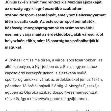
Június 12-én ismét megrendezik a Mozgás Éjszakáját,
az ország egyik legnépszerűbb szabadtéri
szabadidősport-eseményét, amelyhez Balassagyarmat
idén is csatlakozik. Az este során sportbemutatók,
közösségi mozgásprogramok és számos további
esemény várja majd az érdeklődőket, akik városunk öt
helyszínén, több, mint 15 sportágban próbálhatják ki
magukat.
A Civitas Fortissima téren, a városi sportcsarnokban, az
atlétika pályán, a Nyírjesben és a Balassagyarmathoz
kapcsolódó kerékpárútakon is éjszakába nyúló
sportprogramokkal várják az érdeklődőket június 12-én,
pénteken 18 órától hajnali 2 óráig. A Mozgás Éjszakája
egyben az Ötpróba szabadidősport-eseménysorozat
része is, így a résztvevők pontokat gyűjthetnek.