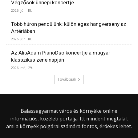
Végzősök ünnepi koncertje
2026. jún. 18.
Több húron pendülünk: különleges hangverseny az
Artériában
2026. jún. 10.
Az AlisAdam PianoDuo koncertje a magyar
klasszikus zene napján
2026. máj. 29.
Továbbiak
Balassagyarmat város és környéke online
információs, közéleti portálja. Itt mindent megtalál,
ami a környék polgárai számára fontos, érdekes lehet.