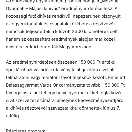
A rendezvény egyik kiemelt programpontja a „Mozdulj,
Gyarmat! – Májusi kihívás” eredményhirdetése lesz. A
közösségi futókihívás rendkívül népszerűnek bizonyult
az egyéni indulók és csapatok körében: a résztvevők
nemcsak teljesítették a kitűzött 2300 kilométeres célt,
hanem az összesített eredmények alapján már közel
másfélszer körbefutották Magyarországot.
Az eredményhirdetésen összesen 150 000 Ft értékű
sportáruházi vásárlási utalvány talál gazdára a vállalt
félmaratoni vagy maratoni távot teljesítők között. Emellett
Balassagyarmat Város Önkormányzata további 150 000 Ft
támogatást ajánl fel egy helyi, gyermekekkel foglalkozó
civil szervezet számára, amelynek kedvezményezettjéről
a kihívás résztvevői szavazataikkal dönthettek június 7.
éjfélig.
Részletes program: